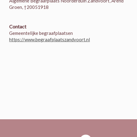
Algemene Begraafplaats Noorderduin Zandvoort, Arend
Groen, †20051918
Contact
Gemeentelijke begraafplaatsen
https://www.begraafplaatszandvoort.nl