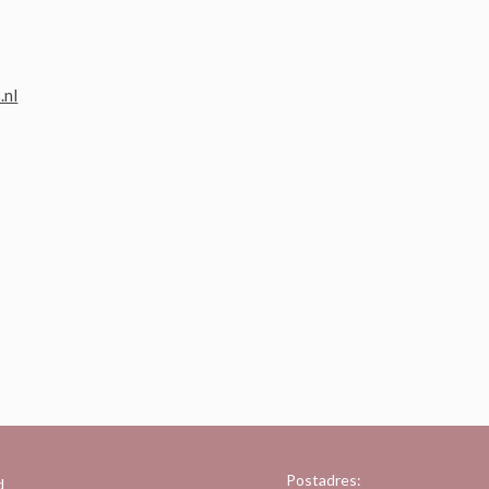
.nl
Postadres:
d