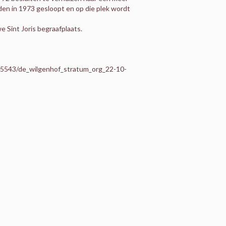
en in 1973 gesloopt en op die plek wordt
we Sint Joris begraafplaats.
95543/de_wilgenhof_stratum_org_22-10-