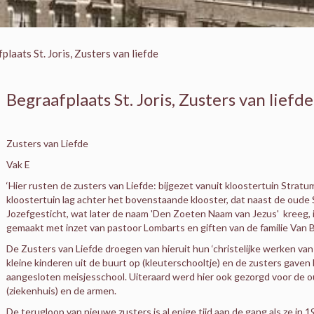
plaats St. Joris, Zusters van liefde
Begraafplaats St. Joris, Zusters van liefde
Zusters van Liefde
Vak E
‘Hier rusten de zusters van Liefde: bijgezet vanuit kloostertuin Stratu
kloostertuin lag achter het bovenstaande klooster, dat naast de oude S
Jozefgesticht, wat later de naam 'Den Zoeten Naam van Jezus' kreeg, i
gemaakt met inzet van pastoor Lombarts en giften van de familie Van 
De Zusters van Liefde droegen van hieruit hun ‘christelijke werken van 
kleine kinderen uit de buurt op (kleuterschooltje) en de zusters gaven 
aangesloten meisjesschool. Uiteraard werd hier ook gezorgd voor de 
(ziekenhuis) en de armen.
De terugloop van nieuwe zusters is al enige tijd aan de gang als ze in