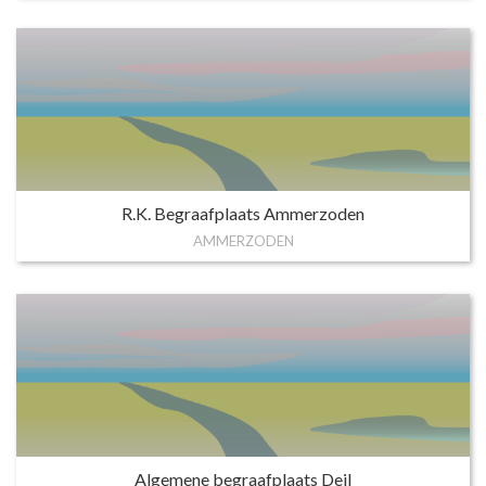
R.K. Begraafplaats Ammerzoden
AMMERZODEN
Algemene begraafplaats Deil