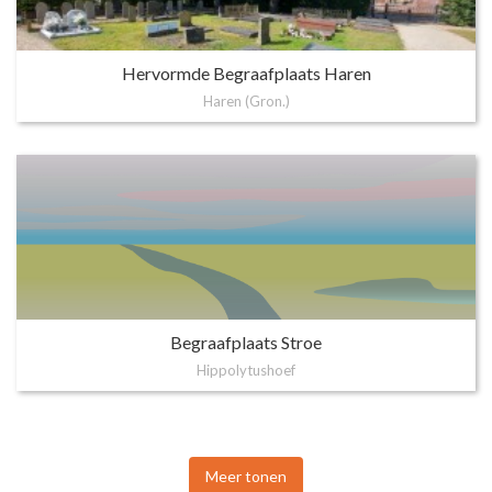
Hervormde Begraafplaats Haren
Haren (Gron.)
Begraafplaats Stroe
Hippolytushoef
Meer tonen