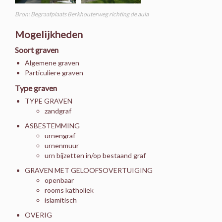
Bron: Begraafplaats Berkhouterweg richting de aula
Mogelijkheden
Soort graven
Algemene graven
Particuliere graven
Type graven
TYPE GRAVEN
zandgraf
ASBESTEMMING
urnengraf
urnenmuur
urn bijzetten in/op bestaand graf
GRAVEN MET GELOOFSOVERTUIGING
openbaar
rooms katholiek
islamitisch
OVERIG