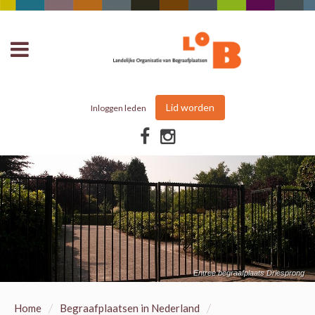
Lid worden
Inloggen leden
Entree begraafplaats Driesprong
/
/
Home
Begraafplaatsen in Nederland