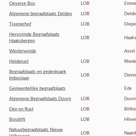
Oeverse Bos
LOB
Emm
Algemene begraafplaats Delden
LOB
Deld
Tjoenerhof
LOB
Diep
Hervormde Begraafplaats
LOB
Haaks
Haaksbergen
Westerwolde
Assel
Heiderust
LOB
Rhed
Begraafplaats en gedenkpark
LOB
Diere
Imboslaan
Gemeentelijke begraafplaats
Ede
Algemene Begraafplaats Doorn
LOB
Door
Den en Rust
LOB
Bilth
Bosdrift
LOB
Hilve
Natuurbegraafplaats Nieuw
LOB
Naard