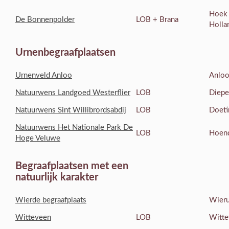
Hoek
De Bonnenpolder
LOB + Brana
Holla
Urnenbegraafplaatsen
Urnenveld Anloo
Anlo
Natuurwens Landgoed Westerflier
LOB
Diep
Natuurwens Sint Willibrordsabdij
LOB
Doet
Natuurwens Het Nationale Park De
LOB
Hoen
Hoge Veluwe
Begraafplaatsen met een
natuurlijk karakter
Wierde begraafplaats
Wier
Witteveen
LOB
Witte