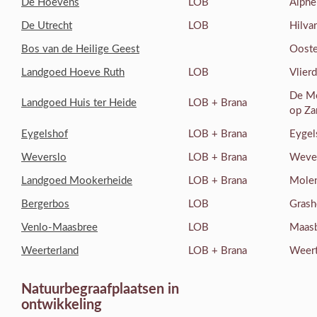
De Hoevens
LOB
Alphe
De Utrecht
LOB
Hilva
Bos van de Heilige Geest
Ooste
Landgoed Hoeve Ruth
LOB
Vlier
De Mo
Landgoed Huis ter Heide
LOB + Brana
op Za
Eygelshof
LOB + Brana
Eygel
Weverslo
LOB + Brana
Weve
Landgoed Mookerheide
LOB + Brana
Mole
Bergerbos
LOB
Gras
Venlo-Maasbree
LOB
Maas
Weerterland
LOB + Brana
Weer
Natuurbegraafplaatsen in
ontwikkeling