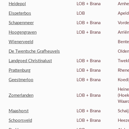
Heidepol
LOB + Brana
Arnh
Elspeterbos
LOB
Apeld
Schapenmeer
LOB + Brana
Vord
Hoogengraven
LOB + Brana
Arrië
Wienerveeld
Bente
De Twentsche Grafheuvels
Olden
Landgoed Christinalust
LOB + Brana
Twek
Prattenburg
LOB + Brana
Rhen
Geestmerloo
LOB + Brana
Koedi
Heine
Zomerlanden
LOB + Brana
(Hoek
Waard
Maashorst
LOB + Brana
Schai
Schoorsveld
LOB + Brana
Heez