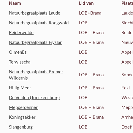
Naam
Lid van
Plaat
Natuurbegraafplaats Laude
LOB+Brana
Laude
Natuurbegraafplaats Roegwold
LOB
Sloch
Reiderwolde
LOB + Brana
Reide
Natuurbegraafplaats Fryslân
LOB + Brana
Nieu
OlmenEs
LOB
Appel
Terwisscha
LOB
Appel
Natuurbegraafplaats Bremer
LOB + Brana
Sonde
Wildernis
Hillig Meer
LOB + Brana
Eext
De Velden (Tonckensborg)
LOB
Weste
Mepperdennen
LOB + Brana
Mepp
Koningsakker
LOB + Brana
Arnh
Slangenburg
LOB
Doet