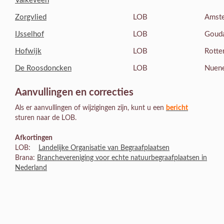
Valkeveen
Zorgvlied
LOB
Amste
IJsselhof
LOB
Goud
Hofwijk
LOB
Rotte
De Roosdoncken
LOB
Nuen
Aanvullingen en correcties
Als er aanvullingen of wijzigingen zijn, kunt u een
bericht
sturen naar de LOB.
Afkortingen
LOB:
Landelijke Organisatie van Begraafplaatsen
Brana:
Branchevereniging voor echte natuurbegraafplaatsen in
Nederland