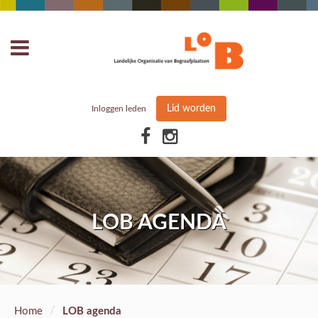
Lid worden
Inloggen leden
LOB AGENDA
/
Home
LOB agenda