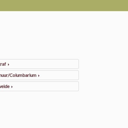
raf
muur/Columbarium
weide