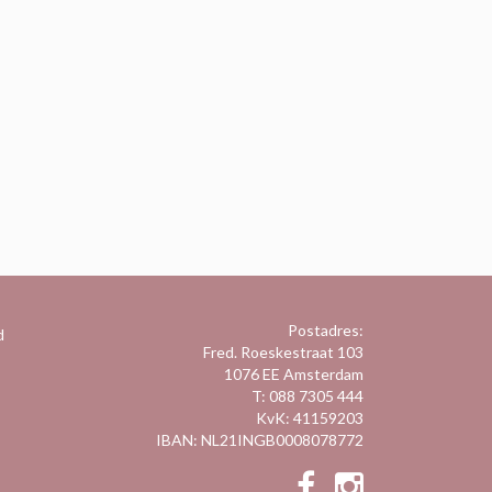
Postadres:
d
Fred. Roeskestraat 103
1076 EE Amsterdam
T: 088 7305 444
KvK: 41159203
IBAN: NL21INGB0008078772