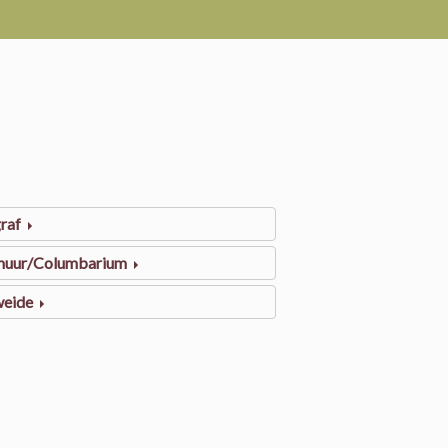
raf
muur/Columbarium
weide