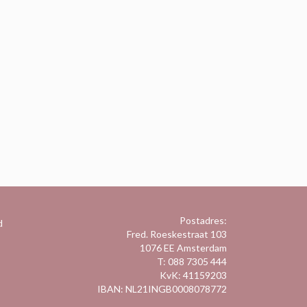
Postadres:
d
Fred. Roeskestraat 103
1076 EE Amsterdam
T: 088 7305 444
KvK: 41159203
IBAN: NL21INGB0008078772