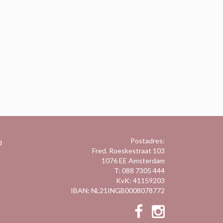
Postadres:
d
Fred. Roeskestraat 103
1076 EE Amsterdam
T: 088 7305 444
KvK: 41159203
IBAN: NL21INGB0008078772