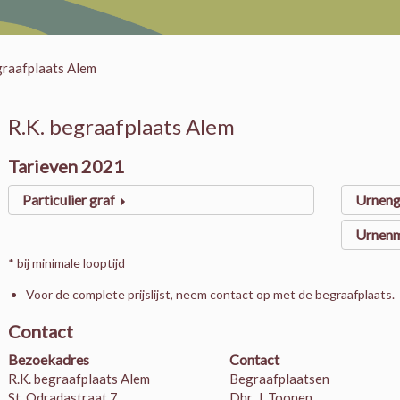
graafplaats Alem
R.K. begraafplaats Alem
Tarieven 2021
Particulier graf
Urneng
Urnen
* bij minimale looptijd
Voor de complete prijslijst, neem contact op met de begraafplaats.
Contact
Bezoekadres
Contact
R.K. begraafplaats Alem
Begraafplaatsen
St. Odradastraat 7
Dhr. J. Toonen