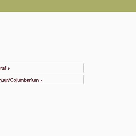
raf
muur/Columbarium