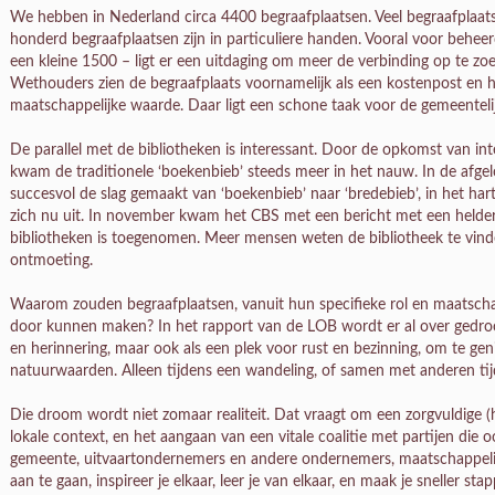
We hebben in Nederland circa 4400 begraafplaatsen. Veel begraafplaatsen
honderd begraafplaatsen zijn in particuliere handen. Vooral voor behee
een kleine 1500 – ligt er een uitdaging om meer de verbinding op te zo
Wethouders zien de begraafplaats voornamelijk als een kostenpost en
maatschappelijke waarde. Daar ligt een schone taak voor de gemeenteli
De parallel met de bibliotheken is interessant. Door de opkomst van int
kwam de traditionele ‘boekenbieb’ steeds meer in het nauw. In de afge
succesvol de slag gemaakt van ‘boekenbieb’ naar ‘bredebieb’, in het hart
zich nu uit. In november kwam het CBS met een bericht met een helde
bibliotheken is toegenomen. Meer mensen weten de bibliotheek te vind
ontmoeting.
Waarom zouden begraafplaatsen, vanuit hun specifieke rol en maatscha
door kunnen maken? In het rapport van de LOB wordt er al over gedroo
en herinnering, maar ook als een plek voor rust en bezinning, om te gen
natuurwaarden. Alleen tijdens een wandeling, of samen met anderen tij
Die droom wordt niet zomaar realiteit. Dat vraagt om een zorgvuldige (h
lokale context, en het aangaan van een vitale coalitie met partijen die o
gemeente, uitvaartondernemers en andere ondernemers, maatschappelij
aan te gaan, inspireer je elkaar, leer je van elkaar, en maak je sneller st