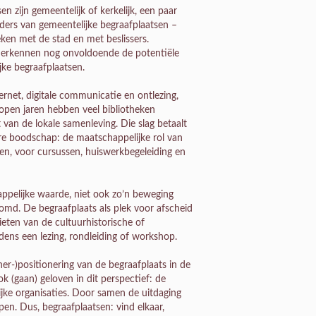
 zijn gemeentelijk of kerkelijk, een paar
rders van gemeentelijke begraafplaatsen –
eken met de stad en met beslissers.
 herkennen nog onvoldoende de potentiële
jke begraafplaatsen.
ernet, digitale communicatie en ontlezing,
lopen jaren hebben veel bibliotheken
 van de lokale samenleving. Die slag betaalt
re boodschap: de maatschappelijke rol van
en, voor cursussen, huiswerkbegeleiding en
ppelijke waarde, niet ook zo’n beweging
md. De begraafplaats als plek voor afscheid
ieten van de cultuurhistorische of
dens een lezing, rondleiding of workshop.
er-)positionering van de begraafplaats in de
ok (gaan) geloven in dit perspectief: de
ke organisaties. Door samen de uitdaging
appen. Dus, begraafplaatsen: vind elkaar,