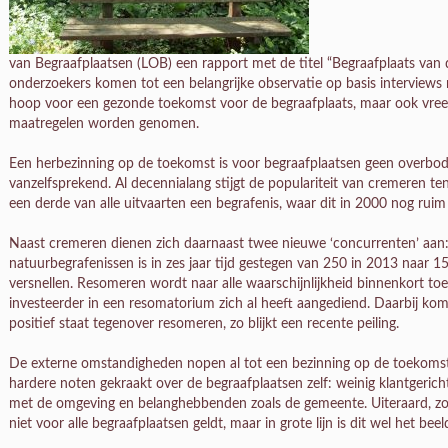
van Begraafplaatsen (LOB) een rapport met de titel “Begraafplaats van
onderzoekers komen tot een belangrijke observatie op basis interviews m
hoop voor een gezonde toekomst voor de begraafplaats, maar ook vrees
maatregelen worden genomen.
Een herbezinning op de toekomst is voor begraafplaatsen geen overbod
vanzelfsprekend. Al decennialang stijgt de populariteit van cremeren t
een derde van alle uitvaarten een begrafenis, waar dit in 2000 nog ruim
Naast cremeren dienen zich daarnaast twee nieuwe ‘concurrenten’ aan
natuurbegrafenissen is in zes jaar tijd gestegen van 250 in 2013 naar 15
versnellen. Resomeren wordt naar alle waarschijnlijkheid binnenkort toe
investeerder in een resomatorium zich al heeft aangediend. Daarbij ko
positief staat tegenover resomeren, zo blijkt een recente peiling.
De externe omstandigheden nopen al tot een bezinning op de toekomst
hardere noten gekraakt over de begraafplaatsen zelf: weinig klantgeric
met de omgeving en belanghebbenden zoals de gemeente. Uiteraard, zo st
niet voor alle begraafplaatsen geldt, maar in grote lijn is dit wel het beel