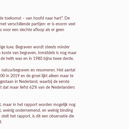
 de toekomst – van hoofd naar hart”. De
et verschillende partijen: er is enorm veel
 voor een slechte afloop als er geen
ige luxe. Begraven wordt steeds minder
en koste van begraven. Inmiddels is nog maar
 de helft was en in 1980 bijna twee derde.
: natuurbegraven en resomeren. Het aantal
00 in 2019 en de groei lijkt alleen maar te
gestaan in Nederland, waarbij de eerste
mt dat maar liefst 62% van de Nederlanders
, maar in het rapport worden mogelijk nog
ht, weinig ondernemend, en weinig binding
elt het rapport, is dit een observatie die
d.