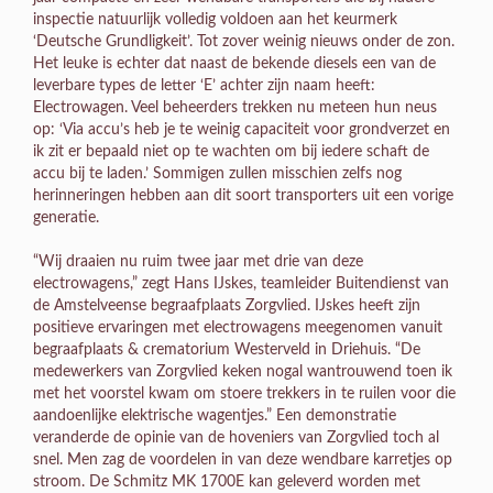
inspectie natuurlijk volledig voldoen aan het keurmerk
‘Deutsche Grundligkeit’. Tot zover weinig nieuws onder de zon.
Het leuke is echter dat naast de bekende diesels een van de
leverbare types de letter ‘E’ achter zijn naam heeft:
Electrowagen. Veel beheerders trekken nu meteen hun neus
op: ‘Via accu’s heb je te weinig capaciteit voor grondverzet en
ik zit er bepaald niet op te wachten om bij iedere schaft de
accu bij te laden.’ Sommigen zullen misschien zelfs nog
herinneringen hebben aan dit soort transporters uit een vorige
generatie.
“Wij draaien nu ruim twee jaar met drie van deze
electrowagens,” zegt Hans IJskes, teamleider Buitendienst van
de Amstelveense begraafplaats Zorgvlied. IJskes heeft zijn
positieve ervaringen met electrowagens meegenomen vanuit
begraafplaats & crematorium Westerveld in Driehuis. “De
medewerkers van Zorgvlied keken nogal wantrouwend toen ik
met het voorstel kwam om stoere trekkers in te ruilen voor die
aandoenlijke elektrische wagentjes.” Een demonstratie
veranderde de opinie van de hoveniers van Zorgvlied toch al
snel. Men zag de voordelen in van deze wendbare karretjes op
stroom. De Schmitz MK 1700E kan geleverd worden met