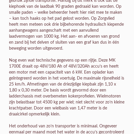
gebruik zijnde transporter. Handig bij dit merk is ook dat de
kiephoek van de laadbak 90 graden gedraaid kan worden. Op
smalle paden – welke beheerder heeft hier niet mee te maken
– kan toch haaks op het pad gelost worden. Op Zorgvlied
heeft men meteen ook drie bijbehorende hydraulisch kiepende
aanhangwagens aangeschaft met een aanvullend
laadvermogen van 1000 kg. Het aan- en afvoeren van grond
en zand bij het delven of sluiten van een graf kan dus in één
beweging worden uitgevoerd.
Nog even wat technische gegevens op een rijtje. Deze MK
1700E draait op 48V/180 Ah of 48V/320Ah accu’s en heeft
een motor met een capaciteit van 6 kW. Een oplader kan
geïntegreerd worden in het voertuig. De maximale rijsnelheid is
25 km/h. Afmetingen van de driezijdige kiepbak zijn 1,10 x
1,80 x 0,30 meter. De basis wordt gevormd door een
ladderchassis met overbemeten kokerprofielen. Wielmotoren
zijn belastbaar tot 4500 kg per wiel; niet slecht voor zo’n kleine
krachtpatser. Door een wielbasis van 1,47 meter is de
draaicirkel opmerkelijk klein.
Het onderhoud van zo’n transporter is minimaal. Ongeveer
eenmaal per maand moet het water in de accu’s gecontroleerd