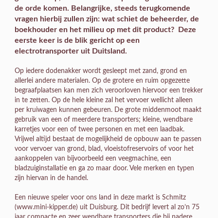
de orde komen. Belangrijke, steeds terugkomende
vragen hierbij zullen zijn: wat schiet de beheerder, de
boekhouder en het milieu op met dit product? Deze
eerste keer is de blik gericht op een
electrotransporter uit Duitsland.
Op iedere dodenakker wordt gesleept met zand, grond en
allerlei andere materialen. Op de grotere en ruim opgezette
begraafplaatsen kan men zich veroorloven hiervoor een trekker
in te zetten. Op de hele kleine zal het vervoer wellicht alleen
per kruiwagen kunnen gebeuren. De grote middenmoot maakt
gebruik van een of meerdere transporters; kleine, wendbare
karretjes voor een of twee personen en met een laadbak.
Vrijwel altijd bestaat de mogelijkheid de opbouw aan te passen
voor vervoer van grond, blad, vloeistofreservoirs of voor het
aankoppelen van bijvoorbeeld een veegmachine, een
bladzuiginstallatie en ga zo maar door. Vele merken en typen
zijn hiervan in de handel.
Een nieuwe speler voor ons land in deze markt is Schmitz
(www.mini-kipper.de) uit Duisburg. Dit bedrijf levert al zo’n 75
jaar compacte en zeer wendbare transporters die bij nadere