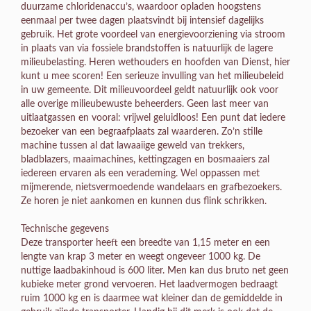
duurzame chloridenaccu’s, waardoor opladen hoogstens
eenmaal per twee dagen plaatsvindt bij intensief dagelijks
gebruik. Het grote voordeel van energievoorziening via stroom
in plaats van via fossiele brandstoffen is natuurlijk de lagere
milieubelasting. Heren wethouders en hoofden van Dienst, hier
kunt u mee scoren! Een serieuze invulling van het milieubeleid
in uw gemeente. Dit milieuvoordeel geldt natuurlijk ook voor
alle overige milieubewuste beheerders. Geen last meer van
uitlaatgassen en vooral: vrijwel geluidloos! Een punt dat iedere
bezoeker van een begraafplaats zal waarderen. Zo’n stille
machine tussen al dat lawaaiige geweld van trekkers,
bladblazers, maaimachines, kettingzagen en bosmaaiers zal
iedereen ervaren als een verademing. Wel oppassen met
mijmerende, nietsvermoedende wandelaars en grafbezoekers.
Ze horen je niet aankomen en kunnen dus flink schrikken.
Technische gegevens
Deze transporter heeft een breedte van 1,15 meter en een
lengte van krap 3 meter en weegt ongeveer 1000 kg. De
nuttige laadbakinhoud is 600 liter. Men kan dus bruto net geen
kubieke meter grond vervoeren. Het laadvermogen bedraagt
ruim 1000 kg en is daarmee wat kleiner dan de gemiddelde in