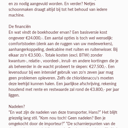
en zo nodig aangevuld worden. En verder? Netjes
schoonmaken draagt altijd bij tot het behoud van iedere
machine.
De financiën
En wat vindt de boekhouder ervan? Een basisversie kost
ongeveer €24.000,-. Een aantal opties is toch wel wenselijk:
comfortstoelen (denk aan de ruggen van uw medewerkers),
aanhangerkoppeling, deelcabine met ruiten en ruitenwisser. Bij
elkaar zo’n €3.500,-. Totale kosten (excl. BTW) zonder
kwantum-, relatie-, voordeel-, inruil- en andere kortingen die je
als beheerder in de wacht probeert te slepen: €27.500,-. Een
levensduur bij een intensief gebruik van zo’n zeven jaar mag
geen problemen opleveren. Zelfs de chloridenaccu’s moeten
deze leeftijd kunnen halen. Een jaarlijkse afschrijving, rekening
houdend met rente en restwaarde zal rond de €3.800,- per jaar
liggen.
Nadelen?
“En wat zijn de nadelen van deze transporter, Hans?” Het blijft
griezelig lang stil. “Kom nou toch! Geen nadelen? Ben je
omgekocht door de importeur?” “De scharnierpunten van de