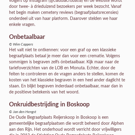
volgers op instagram (@claudiacrobatia) en de website wordt
door twee- à drieduizend bezoekers per week bezocht. Vanaf
het begin maken cemetery reviews (begraafplaatsrecensies)
onderdeel uit van haar platform. Daarover stelden we haar
enkele vragen.
Onbetaalbaar
© Wim Cappers
Het valt niet te ontkennen: voor een graf op een klassieke
begraafplaats betaal je meer dan voor een crematie. Volgens
sommigen is begraven zelfs ónbetaalbaar. Kijk maar naar de
tariefoverzichten van de LOB en Monuta. Echter, door de
feiten te controleren en de vragen anders te stellen, komen de
kosten van het klassieke begraven in een heel ander daglicht te
staan. En blijkt begraven inderdaad onbetaalbaar, maar dan in
de positieve betekenis van het woord.
Onkruidbestrijding in Boskoop
© Jan den Hengst
De Oude Begraafplaats Reijerskoop in Boskoop is een
gemeentelijke begraafplaatsen die wordt beheerd door Alphen
aan den Rijn. Het onderhoud wordt verricht door vrijwilligers