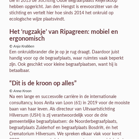
die in 2013 de Stichting Oude Begraafplaats Reijerskoop
hebben opgericht. Jan den Hengst is erevoorzitter van de
stichting en vertelt hier hoe sinds 2014 het onkruid op
ecologische wijze plaatsvindt.
Het ‘rugzakje’ van Ripagreen: mobiel en
ergonomisch
© Anja Krabben
Een onkruidbrander die je op je rug draagt. Daardoor juist
handig voor op de begraafplaats, waar ruimtes vaak beperkt
zijn. Ook geschikt voor kleine begraafplaatsen, want hij is
betaalbaar.
“Dit is de kroon op alles”
© Anna Kroon
Na een lange en succesvolle carrière in de internationale
consultancy, koos Anita van Loon (61) in 2019 voor de mooiste
baan van haar leven. Als directeur van Uitvaartstichting
Hilversum (USH) is zij verantwoordelijk voor de drie
gemeentelijke begraafplaatsen: de Noorderbegraafplaats,
begraafplaats Zuiderhof en begraafplaats Bosdrift, én het
Crematorium Hilversum. We spreken elkaar vlak voor kerst