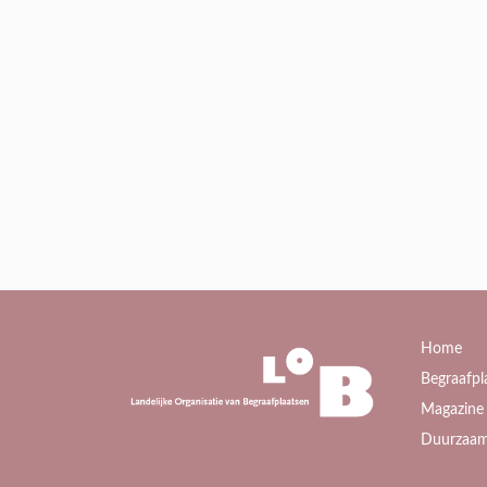
Home
Begraafpl
Magazine 
Duurzaam