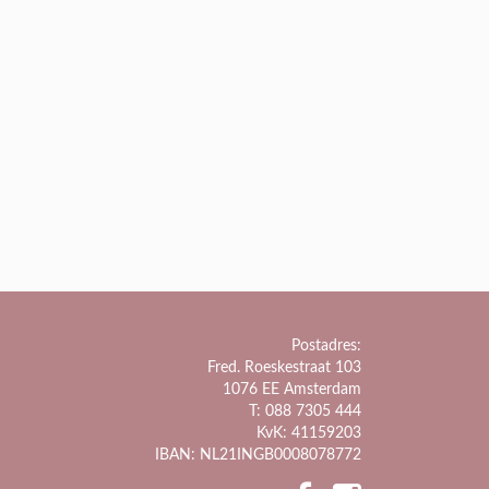
Postadres:
Fred. Roeskestraat 103
1076 EE Amsterdam
T: 088 7305 444
KvK: 41159203
IBAN: NL21INGB0008078772