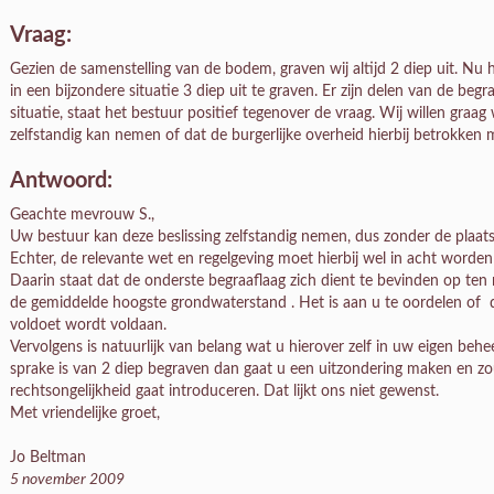
Vraag:
Gezien de samenstelling van de bodem, graven wij altijd 2 diep uit. Nu
in een bijzondere situatie 3 diep uit te graven. Er zijn delen van de begr
situatie, staat het bestuur positief tegenover de vraag. Wij willen graag
zelfstandig kan nemen of dat de burgerlijke overheid hierbij betrokken
Antwoord:
Geachte mevrouw S.,
Uw bestuur kan deze beslissing zelfstandig nemen, dus zonder de plaatse
Echter, de relevante wet en regelgeving moet hierbij wel in acht word
Daarin staat dat de onderste begraaflaag zich dient te bevinden op te
de gemiddelde hoogste grondwaterstand . Het is aan u te oordelen of d
voldoet wordt voldaan.
Vervolgens is natuurlijk van belang wat u hierover zelf in uw eigen beh
sprake is van 2 diep begraven dan gaat u een uitzondering maken en zo
rechtsongelijkheid gaat introduceren. Dat lijkt ons niet gewenst.
Met vriendelijke groet,
Jo Beltman
5 november 2009