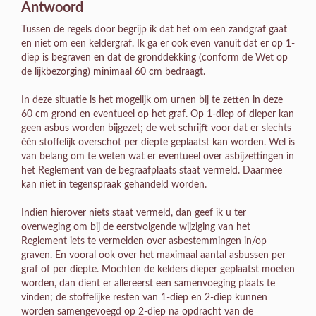
Antwoord
Tussen de regels door begrijp ik dat het om een zandgraf gaat
en niet om een keldergraf. Ik ga er ook even vanuit dat er op 1-
diep is begraven en dat de gronddekking (conform de Wet op
de lijkbezorging) minimaal 60 cm bedraagt.
In deze situatie is het mogelijk om urnen bij te zetten in deze
60 cm grond en eventueel op het graf. Op 1-diep of dieper kan
geen asbus worden bijgezet; de wet schrijft voor dat er slechts
één stoffelijk overschot per diepte geplaatst kan worden. Wel is
van belang om te weten wat er eventueel over asbijzettingen in
het Reglement van de begraafplaats staat vermeld. Daarmee
kan niet in tegenspraak gehandeld worden.
Indien hierover niets staat vermeld, dan geef ik u ter
overweging om bij de eerstvolgende wijziging van het
Reglement iets te vermelden over asbestemmingen in/op
graven. En vooral ook over het maximaal aantal asbussen per
graf of per diepte. Mochten de kelders dieper geplaatst moeten
worden, dan dient er allereerst een samenvoeging plaats te
vinden; de stoffelijke resten van 1-diep en 2-diep kunnen
worden samengevoegd op 2-diep na opdracht van de