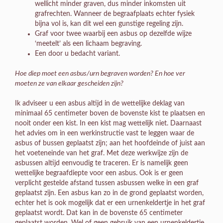
wellicht minder graven, dus minder inkomsten uit
grafrechten. Wanneer de begraafplaats echter fysiek
bijna vol is, kan dit wel een gunstige regeling zijn.
Graf voor twee waarbij een asbus op dezelfde wijze
‘meetelt’ als een lichaam begraving.
Een door u bedacht variant.
Hoe diep moet een asbus/urn begraven worden? En hoe ver
moeten ze van elkaar gescheiden zijn?
Ik adviseer u een asbus altijd in de wettelijke deklag van
minimaal 65 centimeter boven de bovenste kist te plaatsen en
nooit onder een kist. In een kist mag wettelijk niet. Daarnaast
het advies om in een werkinstructie vast te leggen waar de
asbus of bussen geplaatst zijn; aan het hoofdeinde of juist aan
het voeteneinde van het graf. Met deze werkwijze zijn de
asbussen altijd eenvoudig te traceren. Er is namelijk geen
wettelijke begraafdiepte voor een asbus. Ook is er geen
verplicht gestelde afstand tussen asbussen welke in een graf
geplaatst zijn. Een asbus kan zo in de grond geplaatst worden,
echter het is ook mogelijk dat er een urnenkeldertje in het graf
geplaatst wordt. Dat kan in de bovenste 65 centimeter
geplaatst worden. Wel of geen gebruik van een urnenkeldertje,