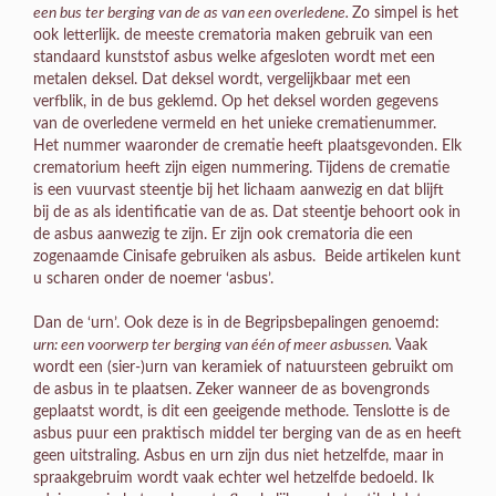
een bus ter berging van de as van een overledene.
Zo simpel is het
ook letterlijk. de meeste crematoria maken gebruik van een
standaard kunststof asbus welke afgesloten wordt met een
metalen deksel. Dat deksel wordt, vergelijkbaar met een
verfblik, in de bus geklemd. Op het deksel worden gegevens
van de overledene vermeld en het unieke crematienummer.
Het nummer waaronder de crematie heeft plaatsgevonden. Elk
crematorium heeft zijn eigen nummering. Tijdens de crematie
is een vuurvast steentje bij het lichaam aanwezig en dat blijft
bij de as als identificatie van de as. Dat steentje behoort ook in
de asbus aanwezig te zijn. Er zijn ook crematoria die een
zogenaamde Cinisafe gebruiken als asbus. Beide artikelen kunt
u scharen onder de noemer ‘asbus’.
Dan de ‘urn’. Ook deze is in de Begripsbepalingen genoemd:
urn: een voorwerp ter berging van één of meer asbussen.
Vaak
wordt een (sier-)urn van keramiek of natuursteen gebruikt om
de asbus in te plaatsen. Zeker wanneer de as bovengronds
geplaatst wordt, is dit een geeigende methode. Tenslotte is de
asbus puur een praktisch middel ter berging van de as en heeft
geen uitstraling. Asbus en urn zijn dus niet hetzelfde, maar in
spraakgebruim wordt vaak echter wel hetzelfde bedoeld. Ik