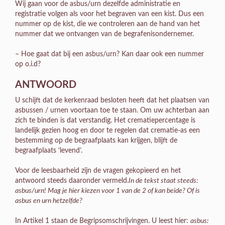
Wij gaan voor de asbus/urn dezelfde administratie en
registratie volgen als voor het begraven van een kist. Dus een
nummer op de kist, die we controleren aan de hand van het
nummer dat we ontvangen van de begrafenisondernemer.
– Hoe gaat dat bij een asbus/urn? Kan daar ook een nummer
op o.i.d?
ANTWOORD
U schijft dat de kerkenraad besloten heeft dat het plaatsen van
asbussen / urnen voortaan toe te staan. Om uw achterban aan
zich te binden is dat verstandig. Het crematiepercentage is
landelijk gezien hoog en door te regelen dat crematie-as een
bestemming op de begraafplaats kan krijgen, blijft de
begraafplaats ‘levend’.
Voor de leesbaarheid zijn de vragen gekopieerd en het
antwoord steeds daaronder vermeld.
In de tekst staat steeds:
asbus/urn! Mag je hier kiezen voor 1 van de 2 of kan beide? Of is
asbus en urn hetzelfde?
In Artikel 1 staan de Begripsomschrijvingen. U leest hier:
asbus: