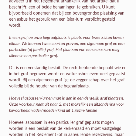
adviseer u in het reglement afhankelijk van het artikel dat u
beschrijft, een of beide benamingen te gebruiken. U kunt
bijvoorbeeld opnemen dat bij een bovengrondse plaatsing van
een asbus het gebruik van een (sier-)urn verplicht gesteld
wordt.
In een graf op onze begraafplaats is plaats voor twee kisten boven
elkaar. We kennen twee soorten graven, een algemeen graf en een
particulier (of familie) graf. Het plaatsen van een asbus/urn mag
alleen in een particulier graf.
Dit is een verstandig besluit. De rechthebbende bepaald wie er
in het graf begraven wordt en welke asbus eventueel geplaatst
wordt. Bij een algemeen graf ligt de zeggenschap over het graf
volledig bij de houder van de begraafplaats.
Hoeveel asbussen/urnen mag je dan in een dergelijk graf plaatsen.
Onze voorkeur gaat uit naar 2, met mogelijk een uitzondering voor
bijvoorbeeld vader/moeder/kind uit 1 gezin/familie
Hoeveel asbussen in een particulier graf geplaats mogen
worden is een besluit van de kerkenraad en moet vastgelegd
worden in het Reglement (of in aanvullende regelgeving, maar