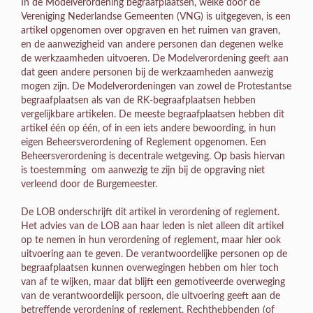
In de Modelverordening begraafplaatsen, welke door de
Vereniging Nederlandse Gemeenten (VNG) is uitgegeven, is een
artikel opgenomen over opgraven en het ruimen van graven,
en de aanwezigheid van andere personen dan degenen welke
de werkzaamheden uitvoeren. De Modelverordening geeft aan
dat geen andere personen bij de werkzaamheden aanwezig
mogen zijn. De Modelverordeningen van zowel de Protestantse
begraafplaatsen als van de RK-begraafplaatsen hebben
vergelijkbare artikelen. De meeste begraafplaatsen hebben dit
artikel één op één, of in een iets andere bewoording, in hun
eigen Beheersverordening of Reglement opgenomen. Een
Beheersverordening is decentrale wetgeving. Op basis hiervan
is toestemming om aanwezig te zijn bij de opgraving niet
verleend door de Burgemeester.
De LOB onderschrijft dit artikel in verordening of reglement.
Het advies van de LOB aan haar leden is niet alleen dit artikel
op te nemen in hun verordening of reglement, maar hier ook
uitvoering aan te geven. De verantwoordelijke personen op de
begraafplaatsen kunnen overwegingen hebben om hier toch
van af te wijken, maar dat blijft een gemotiveerde overweging
van de verantwoordelijk persoon, die uitvoering geeft aan de
betreffende verordening of reglement. Rechthebbenden (of