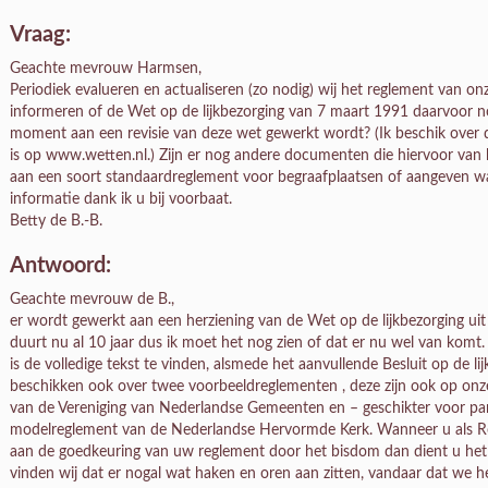
Vraag:
Geachte mevrouw Harmsen,
Periodiek evalueren en actualiseren (zo nodig) wij het reglement van onz
informeren of de Wet op de lijkbezorging van 7 maart 1991 daarvoor nog
moment aan een revisie van deze wet gewerkt wordt? (Ik beschik over 
is op www.wetten.nl.) Zijn er nog andere documenten die hiervoor van b
aan een soort standaardreglement voor begraafplaatsen of aangeven waa
informatie dank ik u bij voorbaat.
Betty de B.-B.
Antwoord:
Geachte mevrouw de B.,
er wordt gewerkt aan een herziening van de Wet op de lijkbezorging ui
duurt nu al 10 jaar dus ik moet het nog zien of dat er nu wel van kom
is de volledige tekst te vinden, alsmede het aanvullende Besluit op de li
beschikken ook over twee voorbeeldreglementen , deze zijn ook op onz
van de Vereniging van Nederlandse Gemeenten en – geschikter voor part
modelreglement van de Nederlandse Hervormde Kerk. Wanneer u als R
aan de goedkeuring van uw reglement door het bisdom dan dient u het
vinden wij dat er nogal wat haken en oren aan zitten, vandaar dat we het 