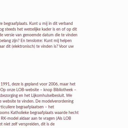
e begraafplaats. Kunt u mij in dit verband
 steeds het wettelijke kader is en of op dit
de versie van genoemde datum die te vinden
elang zijn? En tenslotte: Kunt mij helpen
r dit (elektronisch) te vinden is? Voor uw
t 1991, deze is gepland voor 2006, maar het
t. Op onze LOB-website – knop Bibliotheek –
jkbezorging en het Lijkomhulselbesluit. We
e website te vinden. De modelverordening
iculiere begraafplaatsen – het
ooms Katholieke begraafplaats waarde hecht
 RK-model aldaar aan te vragen (Als LOB
niet zelf verspreiden, dit is de