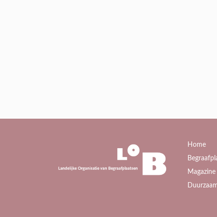
Home
Begraafpl
Magazine 
Duurzaam