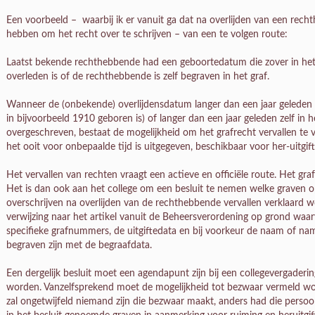
Een voorbeeld – waarbij ik er vanuit ga dat na overlijden van een rech
hebben om het recht over te schrijven – van een te volgen route:
Laatst bekende rechthebbende had een geboortedatum die zover in het v
overleden is of de rechthebbende is zelf begraven in het graf.
Wanneer de (onbekende) overlijdensdatum langer dan een jaar geleden
in bijvoorbeeld 1910 geboren is) of langer dan een jaar geleden zelf in he
overgeschreven, bestaat de mogelijkheid om het grafrecht vervallen te 
het ooit voor onbepaalde tijd is uitgegeven, beschikbaar voor her-uitgift
Het vervallen van rechten vraagt een actieve en officiële route. Het gra
Het is dan ook aan het college om een besluit te nemen welke graven op
overschrijven na overlijden van de rechthebbende vervallen verklaard 
verwijzing naar het artikel vanuit de Beheersverordening op grond waar
specifieke grafnummers, de uitgiftedata en bij voorkeur de naam of na
begraven zijn met de begraafdata.
Een dergelijk besluit moet een agendapunt zijn bij een collegevergader
worden. Vanzelfsprekend moet de mogelijkheid tot bezwaar vermeld wor
zal ongetwijfeld niemand zijn die bezwaar maakt, anders had die perso