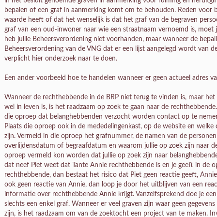
in het besluit genoemde graven in aanmerking voor ruiming en heruitgift
bepalen of een graf in aanmerking komt om te behouden. Reden voor 
waarde heeft of dat het wenselijk is dat het graf van de begraven persoo
graf van een oud-inwoner naar wie een straatnaam vernoemd is, moet je
heb jullie Beheersverordening niet voorhanden, maar wanneer de bepal
Beheersverordening van de VNG dat er een lijst aangelegd wordt van derg
verplicht hier onderzoek naar te doen.
Een ander voorbeeld hoe te handelen wanneer er geen actueel adres v
Wanneer de rechthebbende in de BRP niet terug te vinden is, maar het
wel in leven is, is het raadzaam op zoek te gaan naar de rechthebbende.
die oproep dat belanghebbenden verzocht worden contact op te nemen 
Plaats die oproep ook in de mededelingenkast, op de website en welk
zijn. Vermeld in die oproep het grafnummer, de namen van de personen d
overlijdensdatum of begraafdatum en waarom jullie op zoek zijn naar d
oproep vermeld kon worden dat jullie op zoek zijn naar belanghebbende
dat neef Piet weet dat Tante Annie rechthebbende is en je geeft in de o
rechthebbende, dan bestaat het risico dat Piet geen reactie geeft, Anni
ook geen reactie van Annie, dan loop je door het uitblijven van een reac
informatie over rechthebbende Annie krijgt. Vanzelfsprekend doe je een 
slechts een enkel graf. Wanneer er veel graven zijn waar geen gegeve
zijn, is het raadzaam om van de zoektocht een project van te maken. In