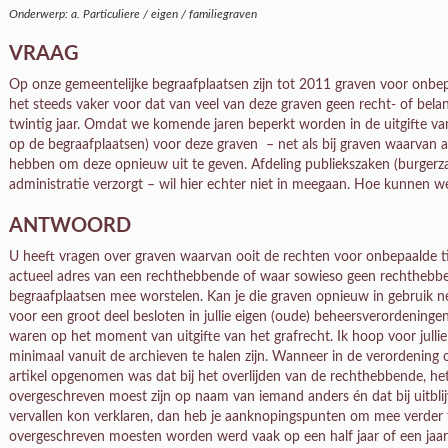
Onderwerp: a. Particuliere / eigen / familiegraven
VRAAG
Op onze gemeentelijke begraafplaatsen zijn tot 2011 graven voor onbepa
het steeds vaker voor dat van veel van deze graven geen recht- of bel
twintig jaar. Omdat we komende jaren beperkt worden in de uitgifte va
op de begraafplaatsen) voor deze graven – net als bij graven waarvan a
hebben om deze opnieuw uit te geven. Afdeling publiekszaken (burgerz
administratie verzorgt – wil hier echter niet in meegaan. Hoe kunnen 
ANTWOORD
U heeft vragen over graven waarvan ooit de rechten voor onbepaalde ti
actueel adres van een rechthebbende of waar sowieso geen rechthebbe
begraafplaatsen mee worstelen. Kan je die graven opnieuw in gebruik n
voor een groot deel besloten in jullie eigen (oude) beheersverordening
waren op het moment van uitgifte van het grafrecht. Ik hoop voor jull
minimaal vanuit de archieven te halen zijn. Wanneer in de verordening
artikel opgenomen was dat bij het overlijden van de rechthebbende, he
overgeschreven moest zijn op naam van iemand anders én dat bij uitblij
vervallen kon verklaren, dan heb je aanknopingspunten om mee verder 
overgeschreven moesten worden werd vaak op een half jaar of een jaar 