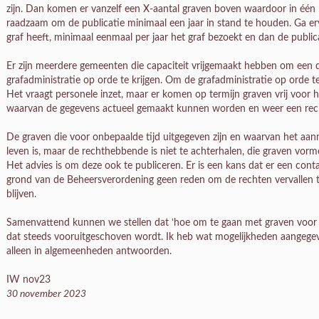
zijn. Dan komen er vanzelf een X-aantal graven boven waardoor in één k
raadzaam om de publicatie minimaal een jaar in stand te houden. Ga erv
graf heeft, minimaal eenmaal per jaar het graf bezoekt en dan de public
Er zijn meerdere gemeenten die capaciteit vrijgemaakt hebben om een d
grafadministratie op orde te krijgen. Om de grafadministratie op orde te
Het vraagt personele inzet, maar er komen op termijn graven vrij voor he
waarvan de gegevens actueel gemaakt kunnen worden en weer een rec
De graven die voor onbepaalde tijd uitgegeven zijn en waarvan het aan
leven is, maar de rechthebbende is niet te achterhalen, die graven vo
Het advies is om deze ook te publiceren. Er is een kans dat er een conta
grond van de Beheersverordening geen reden om de rechten vervallen t
blijven.
Samenvattend kunnen we stellen dat ‘hoe om te gaan met graven voor on
dat steeds vooruitgeschoven wordt. Ik heb wat mogelijkheden aangegev
alleen in algemeenheden antwoorden.
IW nov23
30 november 2023