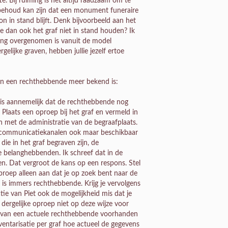
e. Bij ruiming is het altijd raadzaam om te
behoud kan zijn dat een monument funeraire
n in stand blijft. Denk bijvoorbeeld aan het
 dan ook het graf niet in stand houden? Ik
ing overgenomen is vanuit de model
elijke graven, hebben jullie jezelf ertoe
an een rechthebbende meer bekend is:
 is aannemelijk dat de rechthebbende nog
 Plaats een oproep bij het graf en vermeld in
met de administratie van de begraafplaats.
e communicatiekanalen ook maar beschikbaar
ie in het graf begraven zijn, de
e belanghebbenden. Ik schreef dat in de
n. Dat vergroot de kans op een respons. Stel
proep alleen aan dat je op zoek bent naar de
e is immers rechthebbende. Krijg je vervolgens
tie van Piet ook de mogelijkheid mis dat je
dergelijke oproep niet op deze wijze voor
ns van een actuele rechthebbende voorhanden
ventarisatie per graf hoe actueel de gegevens