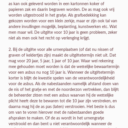
as kan ook geleverd worden in een kartonnen koker of
papieren zak en daarin begraven worden. De as mag ook vrij
worden uitgestrooid in het grafje. Als grafbedekking kan
gekozen worden voor een klein zerkje, maar er zijn ook tal van
andere invullingen mogelijk, beplanting, kunstwerken etc. Wat
men maar wil. De uitgifte voor 10 jaar is geen probleem, zeker
niet als men ook het recht op verlenging krijgt.
2. Bij de uitgifte voor alle urnenplaatsen (of dat nu nissen of
graven of keldertjes zijn) maakt de uitgiftetermijn niet uit. Dat
mag voor 20 jaar, 5 jaar, 1 jaar of 10 jaar. Waar wel rekening
mee gehouden moet worden is dat de wettelijke bewaartermijn
voor een asbus nu nog 10 jaar is. Wanneer de uitgiftetermijn
korter is blijft de kwestie spelen van de verantwoordelijkheid
voor de asbus. Als de nabestaanden namelijk afstand doen van
de nis of het grafje en met de noorderzon vertrekken, dan blijft
de beheerder zitten met een asbus waarvan hij de wettelijke
plicht heeft deze te bewaren tot die 10 jaar zijn verstreken, en
daarna mag hij de as pas (laten) verstrooien. Het beste is dus
om van te voren hierover met de nabestaanden goede
afspraken te maken. Of de as wordt in het urnengrafje
verstrooid en dan bent u niet verantwoordelijk wanneer de