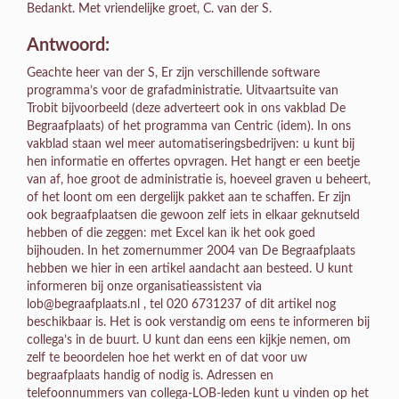
Bedankt. Met vriendelijke groet, C. van der S.
Antwoord:
Geachte heer van der S, Er zijn verschillende software
programma’s voor de grafadministratie. Uitvaartsuite van
Trobit bijvoorbeeld (deze adverteert ook in ons vakblad De
Begraafplaats) of het programma van Centric (idem). In ons
vakblad staan wel meer automatiseringsbedrijven: u kunt bij
hen informatie en offertes opvragen. Het hangt er een beetje
van af, hoe groot de administratie is, hoeveel graven u beheert,
of het loont om een dergelijk pakket aan te schaffen. Er zijn
ook begraafplaatsen die gewoon zelf iets in elkaar geknutseld
hebben of die zeggen: met Excel kan ik het ook goed
bijhouden. In het zomernummer 2004 van De Begraafplaats
hebben we hier in een artikel aandacht aan besteed. U kunt
informeren bij onze organisatieassistent via
lob@begraafplaats.nl , tel 020 6731237 of dit artikel nog
beschikbaar is. Het is ook verstandig om eens te informeren bij
collega’s in de buurt. U kunt dan eens een kijkje nemen, om
zelf te beoordelen hoe het werkt en of dat voor uw
begraafplaats handig of nodig is. Adressen en
telefoonnummers van collega-LOB-leden kunt u vinden op het