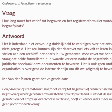
Onderwerp: d. Formulieren / procedures
Vraag
Hoe lang moet het verlof tot begraven en het registratieformulier word
begraafplaats?
Antwoord
Het is inderdaad niet eenvoudig duidelijkheid te verkrijgen over het an
niets geregeld. Het zou kunnen zijn dat daarover wel iets valt te lezen
stellen aan een archieffunctionaris in uw gemeente. Voor zover we h
vraag dat beide formulieren hun waarde verloren nadat de begrafenis he
juridische noodzaak deze documenten te bewaren. Het is ook geen ond
organisaties is overigens de interne richtlijn om dit wél (digitaal) te bew
Mr. Van der Putten geeft het volgende aan:
Een parochie of crematorium hoeft het verlof tot begraven of cremeren hel
begraven of wordt gecremeerd vaststellen of verlof verleend is. Nadat de han
gesloten en het stoffelijk overschot is verbrand, hoeft er verder niets meer m
geen plicht tot archivering.