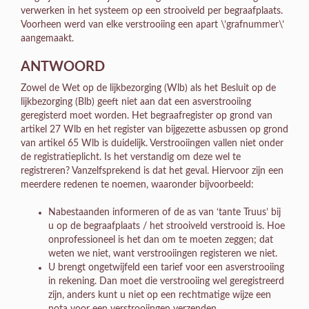
verwerken in het systeem op een strooiveld per begraafplaats.
Voorheen werd van elke verstrooiing een apart \’grafnummer\’
aangemaakt.
ANTWOORD
Zowel de Wet op de lijkbezorging (Wlb) als het Besluit op de
lijkbezorging (Blb) geeft niet aan dat een asverstrooiing
geregisterd moet worden. Het begraafregister op grond van
artikel 27 Wlb en het register van bijgezette asbussen op grond
van artikel 65 Wlb is duidelijk. Verstrooiingen vallen niet onder
de registratieplicht. Is het verstandig om deze wel te
registreren? Vanzelfsprekend is dat het geval. Hiervoor zijn een
meerdere redenen te noemen, waaronder bijvoorbeeld:
Nabestaanden informeren of de as van ‘tante Truus’ bij
u op de begraafplaats / het strooiveld verstrooid is. Hoe
onprofessioneel is het dan om te moeten zeggen; dat
weten we niet, want verstrooiingen registeren we niet.
U brengt ongetwijfeld een tarief voor een asverstrooiing
in rekening. Dan moet die verstrooiing wel geregistreerd
zijn, anders kunt u niet op een rechtmatige wijze een
nota voor een verstrooiingen verzenden.