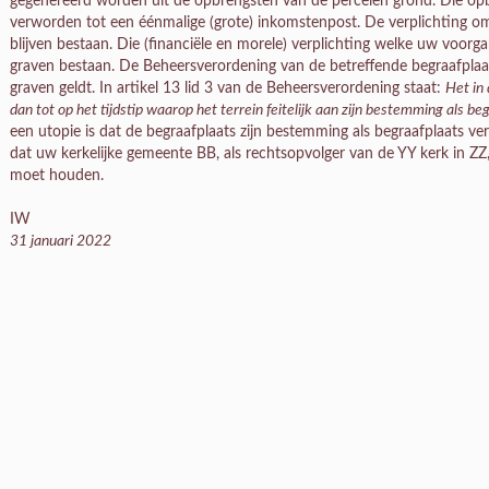
gegenereerd worden uit de opbrengsten van de percelen grond. Die op
verworden tot een éénmalige (grote) inkomstenpost. De verplichting om
blijven bestaan. Die (financiële en morele) verplichting welke uw voorgan
graven bestaan. De Beheersverordening van de betreffende begraafplaa
graven geldt. In artikel 13 lid 3 van de Beheersverordening staat:
Het in 
dan tot op het tijdstip waarop het terrein feitelijk aan zijn bestemming als beg
een utopie is dat de begraafplaats zijn bestemming als begraafplaats verl
dat uw kerkelijke gemeente BB, als rechtsopvolger van de YY kerk in ZZ,
moet houden.
IW
31 januari 2022