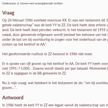
Onderwerp: d. Graven met eeuwigdurende rechten
Vraag
Op 24 februari 1986 overleed mevrouw XX. Er was een testament dd 13
gehele nalatenschap” was de kerk YY te ZZ. De kerk heeft deze erfenis 
land. De kerk heeft deze percelen verkocht. In het testament dd 1959 s
nalaat, door genoemde erfgenaam wordt besteed ten behoeve van het g
onder de last om bij voortduring te zorgen voor het onderhoud van de 
zusters op het kerkhof te AA.”
Het gereformeerde rusthuis te ZZ bestond in 1986 niet meer.
Er is sprake van vijf graven op het kerkhof te AA. De kerk YY heeft voor 
met 1991: f 5.000,-. Daarna wordt steeds per jaar betaald. Momenteel ja
te ZZ is opgegaan in de BB gemeente te ZZ.
Nu is mijn vraag: wat betekent in het testament de zin: “om bij voortd
graven…”.
Antwoord
In 1986 heeft de kerk YY in ZZ een legaat vanuit de nalatenschap van 