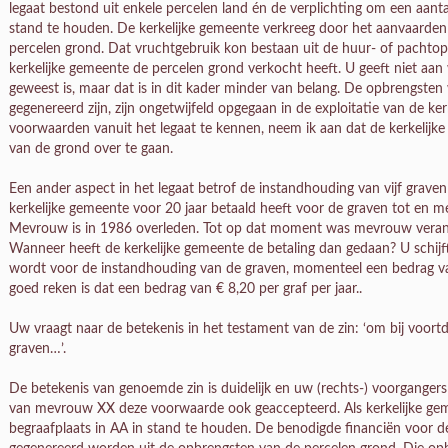
legaat bestond uit enkele percelen land én de verplichting om een aantal
stand te houden. De kerkelijke gemeente verkreeg door het aanvaarden 
percelen grond. Dat vruchtgebruik kon bestaan uit de huur- of pachtopb
kerkelijke gemeente de percelen grond verkocht heeft. U geeft niet aa
geweest is, maar dat is in dit kader minder van belang. De opbrengsten
gegenereerd zijn, zijn ongetwijfeld opgegaan in de exploitatie van de k
voorwaarden vanuit het legaat te kennen, neem ik aan dat de kerkelij
van de grond over te gaan.
Een ander aspect in het legaat betrof de instandhouding van vijf graven 
kerkelijke gemeente voor 20 jaar betaald heeft voor de graven tot en met
Mevrouw is in 1986 overleden. Tot op dat moment was mevrouw verant
Wanneer heeft de kerkelijke gemeente de betaling dan gedaan? U schijft 
wordt voor de instandhouding van de graven, momenteel een bedrag van
goed reken is dat een bedrag van € 8,20 per graf per jaar..
Uw vraagt naar de betekenis in het testament van de zin: ‘om bij voor
graven…’.
De betekenis van genoemde zin is duidelijk en uw (rechts-) voorganger
van mevrouw XX deze voorwaarde ook geaccepteerd. Als kerkelijke geme
begraafplaats in AA in stand te houden. De benodigde financiën voor 