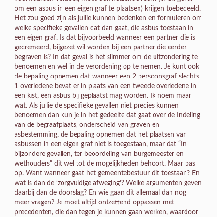
om een asbus in een eigen graf te plaatsen) krijgen toebedeeld.
Het zou goed zijn als jullie kunnen bedenken en formuleren om
welke specifieke gevallen dat dan gaat, die asbus toestaan in
een eigen graf. Is dat bijvoorbeeld wanneer een partner die is
gecremeerd, bijgezet wil worden bij een partner die eerder
begraven is? In dat geval is het slimmer om de uitzondering te
benoemen en wel in de verordening op te nemen. Je kunt ook
de bepaling opnemen dat wanneer een 2 persoonsgraf slechts
1 overledene bevat er in plaats van een tweede overledene in
een kist, één asbus bij geplaatst mag worden. Ik noem maar
wat. Als jullie de specifieke gevallen niet precies kunnen
benoemen dan kun je in het gedeelte dat gaat over de Indeling
van de begraafplaats, onderscheid van graven en
asbestemming, de bepaling opnemen dat het plaatsen van
asbussen in een eigen graf niet is toegestaan, maar dat “In
bijzondere gevallen, ter beoordeling van burgemeester en
wethouders” dit wel tot de mogelijkheden behoort. Maar pas
op. Want wanneer gaat het gemeentebestuur dit toestaan? En
wat is dan de ‘zorgvuldige afweging’? Welke argumenten geven
daarbij dan de doorslag? En wie gaan dit allemaal dan nog
meer vragen? Je moet altijd ontzettend oppassen met
precedenten, die dan tegen je kunnen gaan werken, waardoor