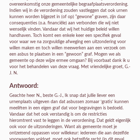
overeenkomstig onze gemeentelijke begraafplaatsverordening.
Indien wij in de verordening zouden vastleggen dat ook urnen
kunnen worden bijgezet in (of op) “gewone” graven, zijn daar
consequenties (o.a. financiële) aan verbonden die wij niet
wenselijk vinden. Vandaar dat wij het huidige beleid willen
handhaven. Toch komt een enkele keer een specifiek geval
voor waar we na zorgvuldige afweging een uitzondering voor
willen maken en toch willen meewerken aan een verzoek om
een asbus te plaatsen in een “gewoon” graf. Mogen we als
gemeente op deze wijze ermee omgaan? Bij voorbaat dank ik u
voor het behandelen van deze vraag. Met vriendelijke groet, G.-
J. N.
Antwoord:
Geachte heer N., beste G.-J., Ik snap dat jullie liever een
urnenplaats uitgeven dan dat asbussen zomaar ‘gratis’ kunnen
meeliften in een eigen graf dat voor begravingen is bedoeld.
Vandaar dat het ook verstandig is om de restricties
hieromtrent vast te leggen in de verordening. Dat geldt eigenlijk
ook voor de uitzonderingen. Want als gemeente moet je
ontzettend oppassen voor willekeur: iedereen die aan dezelfde
voorwaarden voldoet, moet ook hetzelfde recht (in dit geval