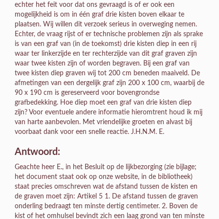
echter het feit voor dat ons gevraagd is of er ook een
mogelijkheid is om in één graf drie kisten boven elkaar te
plaatsen. Wij willen dit verzoek serieus in overweging nemen.
Echter, de vraag rijst of er technische problemen zijn als sprake
is van een graf van (in de toekomst) drie kisten diep in een rij
waar ter linkerzijde en ter rechterzijde van dit graf graven zijn
waar twee kisten zijn of worden begraven. Bij een graf van
twee kisten diep graven wij tot 200 cm beneden maaiveld. De
afmetingen van een dergelijk graf zijn 200 x 100 cm, waarbij de
90 x 190 cm is gereserveerd voor bovengrondse
grafbedekking. Hoe diep moet een graf van drie kisten diep
zijn? Voor eventuele andere informatie hieromtrent houd ik mij
van harte aanbevolen. Met vriendelijke groeten en alvast bij
voorbaat dank voor een snelle reactie. J.H.N.M. E.
Antwoord:
Geachte heer E., in het Besluit op de lijkbezorging (zie bijlage;
het document staat ook op onze website, in de bibliotheek)
staat precies omschreven wat de afstand tussen de kisten en
de graven moet zijn: Artikel 5 1. De afstand tussen de graven
onderling bedraagt ten minste dertig centimeter. 2. Boven de
kist of het omhulsel bevindt zich een laag grond van ten minste