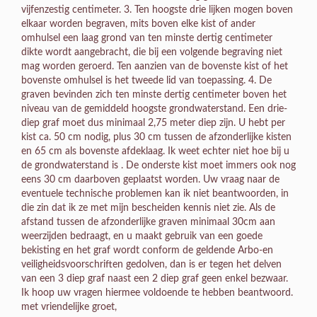
vijfenzestig centimeter. 3. Ten hoogste drie lijken mogen boven
elkaar worden begraven, mits boven elke kist of ander
omhulsel een laag grond van ten minste dertig centimeter
dikte wordt aangebracht, die bij een volgende begraving niet
mag worden geroerd. Ten aanzien van de bovenste kist of het
bovenste omhulsel is het tweede lid van toepassing. 4. De
graven bevinden zich ten minste dertig centimeter boven het
niveau van de gemiddeld hoogste grondwaterstand. Een drie-
diep graf moet dus minimaal 2,75 meter diep zijn. U hebt per
kist ca. 50 cm nodig, plus 30 cm tussen de afzonderlijke kisten
en 65 cm als bovenste afdeklaag. Ik weet echter niet hoe bij u
de grondwaterstand is . De onderste kist moet immers ook nog
eens 30 cm daarboven geplaatst worden. Uw vraag naar de
eventuele technische problemen kan ik niet beantwoorden, in
die zin dat ik ze met mijn bescheiden kennis niet zie. Als de
afstand tussen de afzonderlijke graven minimaal 30cm aan
weerzijden bedraagt, en u maakt gebruik van een goede
bekisting en het graf wordt conform de geldende Arbo-en
veiligheidsvoorschriften gedolven, dan is er tegen het delven
van een 3 diep graf naast een 2 diep graf geen enkel bezwaar.
Ik hoop uw vragen hiermee voldoende te hebben beantwoord.
met vriendelijke groet,