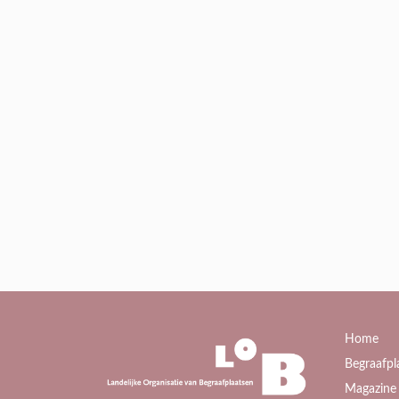
Home
Begraafpl
Magazine 