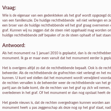
Vraag:
Wie is de eigenaar van een gedenkteken als het graf wordt opgezegd do
van een familieruzie. De huidige rechthebbende wil niet verlengen en z
een broer van de huidige rechthebbende wil het graf graag overnemen en
graf. Kunnen wij nu zeggen dat de steen niet opgehaald mag worden o
huidige rechthebbende zelf bepalen of ze de steen ophaalt of laat staa
Antwoord:
Als het monument na 1 januari 2010 is geplaatst, dan is de rechthebbe
monument. Ik ga er maar even vanuit dat het monument eerder is gepla
Het is overigens altijd zo dat de rechthebbende bepaalt. Ook is de re
beheerder. Als de rechthebbende de grafrechten niet verlengt en het m
kunnen. U kunt wel stellen dat het monument wordt verwijderd voorda
de rechten vervallen is de beheerder weer de rechthebbende van het g
partij aan de balie komt, die de rechten van het graf op zich wil nemen,
overledenen in het graf. Of het monument er dan nog opstaat heeft de 
Het goede nieuws is, dat de rechten overgedragen kunnen worden aan a
monument heeft u pas zeggenschap als deze nog op het graf staat, nada