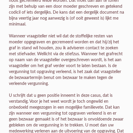
nooit gecremeerd wilde worden. Dat moet dan aan te tonen
zijn met behulp van een door moeder geschreven en getekend
codicil of iets dergelijks. De kans dat een dergelijk document na
bijna veertig jaar nog aanwezig is (of ooit geweest is) lijkt me
minimaal.
Wanneer vraagsteller niet wil dat de stoffelijke resten van
moeder opgegraven en gecremeerd worden en dat hij/zij het
graf in stand wil houden, zou ik adviseren contact te zoeken
met stiefvader. Wellicht via de stiefzus. Wanneer het grafrecht
op naam van de vraagsteller overgeschreven wordt, is het aan
vraagsteller om het graf verder voort te laten bestaan. Is de
vergunning tot opgraving verleend, is het zaak dat vraagsteller
de bezwaartermijn benut om bezwaar te maken tegen de
verleende vergunning.
U schrijft dat u geen positie inneemt in deze casus, dat is
verstandig. Voor je het weet wordt je toch ongewild en
onbedoeld meegezogen in een mogelijke familievete. Dat kan
zijn wanneer een vergunning tot opgraven verleend is en er
geen bezwaar gemaakt is of het bezwaar is onvoldoende zwaar
gebleken om de vergunning in te trekken. U moet dan uw
medewerking verlenen aan de uitvoering van de opgraving. Dat