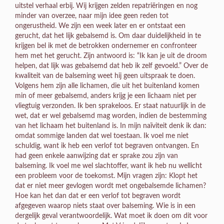
uitstel verhaal erbij. Wij krijgen zelden repatriëringen en nog
minder van overzee, naar mijn idee geen reden tot
ongerustheid. We zijn een week later en er ontstaat een
gerucht, dat het lijk gebalsemd is. Om daar duidelijkheid in te
krijgen bel ik met de betrokken ondernemer en confronteer
hem met het gerucht. Zijn antwoord is: “Ik kan je uit de droom
helpen, dat lijk was gebalsemd dat heb ik zelf gevoeld.” Over de
kwaliteit van de balseming weet hij geen uitspraak te doen.
Volgens hem zijn alle lichamen, die uit het buitenland komen
min of meer gebalsemd, anders krijg je een lichaam niet per
vliegtuig verzonden. Ik ben sprakeloos. Er staat natuurlijk in de
wet, dat er wel gebalsemd mag worden, indien de bestemming
van het lichaam het buitenland is. In mijn naïviteit denk ik dan:
omdat sommige landen dat wel toestaan. Ik voel me niet
schuldig, want ik heb een verlof tot begraven ontvangen. En
had geen enkele aanwijzing dat er sprake zou zijn van
balseming. Ik voel me wel slachtoffer, want ik heb nu wellicht
een probleem voor de toekomst. Mijn vragen zijn: Klopt het
dat er niet meer gevlogen wordt met ongebalsemde lichamen?
Hoe kan het dan dat er een verlof tot begraven wordt
afgegeven waarop niets staat over balseming. Wie is in een
dergelijk geval verantwoordelijk. Wat moet ik doen om dit voor