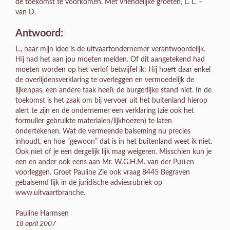
de toekomst te voorkomen. Met Vriendelijke groeten, L. L. –
van D.
Antwoord:
L., naar mijn idee is de uitvaartondernemer verantwoordelijk.
Hij had het aan jou moeten melden. Of dit aangetekend had
moeten worden op het verlof betwijfel ik: Hij hoeft daar enkel
de overlijdensverklaring te overleggen en vermoedelijk de
lijkenpas, een andere taak heeft de burgerlijke stand niet. In de
toekomst is het zaak om bij vervoer uit het buitenland hierop
alert te zijn en de ondernemer een verklaring (zie ook het
formulier gebruikte materialen/lijkhoezen) te laten
ondertekenen. Wat de vermeende balseming nu precies
inhoudt, en hoe ”gewoon” dat is in het buitenland weet ik niet.
Ook niet of je een dergelijk lijk mag weigeren. Misschien kun je
een en ander ook eens aan Mr. W.G.H.M. van der Putten
voorleggen. Groet Pauline Zie ook vraag 8445 Begraven
gebalsemd lijk in de juridische adviesrubriek op
www.uitvaartbranche.
Pauline Harmsen
18 april 2007