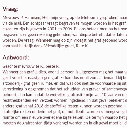
Vraag:
Mevrouw P. Harmsen, Heb mijn vraag op de telefoon ingesproken maar te
via de mail. Een echtpaar vraagt begraven te mogen worden in het graf
elkaar en zijn begraven in 2001 en 2006. Bij ons betaalt men na het ove
begraven is er geen rekening gehouden, wat diepte betreft, dat er late
worden. De vraag: Wanneer mag op zijn vroegst het graf geopend word
voorbaat hartelijk dank. Vriendelijke groet, R. te K.
Antwoord:
Geachte mevrouw te K., beste R.,
Wanneer een graf 1-diep, voor 1 persoon is uitgegeven mag het maar v
geldt voor het naastgelegen graf. Er kan dus nooit zomaar iemand bij b
afzonderlijk graf geen ruimte, en dat was ook niet de voorwaarde bij ui
verordening is opgenomen dat het schudden van graven of samenvoegen 
behoort, dan kan nadat de wettelijke grafrusttermijn van 10 jaar van de
rechthebbenden een verzoek worden ingediend. In dat geval betekent da
andere graf vanaf 2016 de stoffelijke resten kunnen worden geschud – 
stoffelijke resten onderin het graf, op nul-diepte worden samengevoegd. 
ruimte om één nieuwe overledene bij te zetten. De termijn waarop het gr
moeten de grafrechten tijdig verlengd worden en in elk geval moet bij de