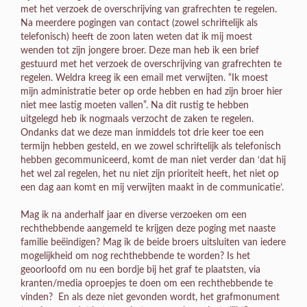
met het verzoek de overschrijving van grafrechten te regelen.
Na meerdere pogingen van contact (zowel schriftelijk als
telefonisch) heeft de zoon laten weten dat ik mij moest
wenden tot zijn jongere broer. Deze man heb ik een brief
gestuurd met het verzoek de overschrijving van grafrechten te
regelen. Weldra kreeg ik een email met verwijten. “Ik moest
mijn administratie beter op orde hebben en had zijn broer hier
niet mee lastig moeten vallen”. Na dit rustig te hebben
uitgelegd heb ik nogmaals verzocht de zaken te regelen.
Ondanks dat we deze man inmiddels tot drie keer toe een
termijn hebben gesteld, en we zowel schriftelijk als telefonisch
hebben gecommuniceerd, komt de man niet verder dan ‘dat hij
het wel zal regelen, het nu niet zijn prioriteit heeft, het niet op
een dag aan komt en mij verwijten maakt in de communicatie’.
Mag ik na anderhalf jaar en diverse verzoeken om een
rechthebbende aangemeld te krijgen deze poging met naaste
familie beëindigen? Mag ik de beide broers uitsluiten van iedere
mogelijkheid om nog rechthebbende te worden? Is het
geoorloofd om nu een bordje bij het graf te plaatsten, via
kranten/media oproepjes te doen om een rechthebbende te
vinden? En als deze niet gevonden wordt, het grafmonument