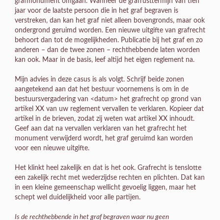
grafmonument omgaan. Wanneer de grafrusttermijn van tien
jaar voor de laatste persoon die in het graf begraven is
verstreken, dan kan het graf niet alleen bovengronds, maar ook
ondergrond geruimd worden. Een nieuwe uitgifte van grafrecht
behoort dan tot de mogelijkheden. Publicatie bij het graf en zo
anderen – dan de twee zonen – rechthebbende laten worden
kan ook. Maar in de basis, leef altijd het eigen reglement na.
Mijn advies in deze casus is als volgt. Schrijf beide zonen
aangetekend aan dat het bestuur voornemens is om in de
bestuursvergadering van <datum> het grafrecht op grond van
artikel XX van uw reglement vervallen te verklaren. Kopieer dat
artikel in de brieven, zodat zij weten wat artikel XX inhoudt.
Geef aan dat na vervallen verklaren van het grafrecht het
monument verwijderd wordt, het graf geruimd kan worden
voor een nieuwe uitgifte.
Het klinkt heel zakelijk en dat is het ook. Grafrecht is tenslotte
een zakelijk recht met wederzijdse rechten en plichten. Dat kan
in een kleine gemeenschap wellicht gevoelig liggen, maar het
schept wel duidelijkheid voor alle partijen.
Is de rechthebbende in het graf begraven waar nu geen