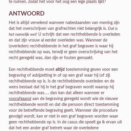
te ruimen, zodat het voor het oog een lege plaats lijkt?
ANTWOORD
Het is altijd vervelend wanneer nabestaanden van mening zijn
dat het overschrijven van grafrechten niet belangrijk is.
Dat is
het namelijk wel!
U schrijft dat een rechthebbende is overleden
en dat zijn vrouw al eerder overleden was. Wanneer de
(overleden) rechthebbende in het graf begraven is waar hij
rechthebbende op was, terwijl er geen overschrijving van het
recht geregeld was, dan zijn er fouten gemaakt.
Een rechthebbende moet
altijd
toestemming geven voor een
begraving of asbijzetting in of op een graf waar hij (of zij)
rechthebbende op is. Is de rechthebbende overleden en de
wens bestaat dat hij in het graf begraven wordt waarop hij
rechthebbende was….. dan kan dat alleen wanneer er
voorafgaand
aan de begraving geregeld wordt wie de nieuwe
rechthebbende wordt en dat die persoon direct toestemming
voor de betreffende begraving geeft. Wanneer die procedure
gevolgd wordt, kan er niet in een graf begraven worden waar
geen rechthebbende op is. In de casus die speelt ga ik ervan uit
dat het een ander graf betreft waar de overledene