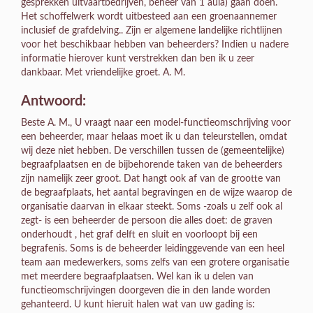
gesprekken uitvaartbedrijven, beheer van 1 aula) gaan doen.
Het schoffelwerk wordt uitbesteed aan een groenaannemer
inclusief de grafdelving.. Zijn er algemene landelijke richtlijnen
voor het beschikbaar hebben van beheerders? Indien u nadere
informatie hierover kunt verstrekken dan ben ik u zeer
dankbaar. Met vriendelijke groet. A. M.
Antwoord:
Beste A. M., U vraagt naar een model-functieomschrijving voor een beheerder, maar helaas moet ik u dan teleurstellen, omdat wij deze niet hebben. De verschillen tussen de (gemeentelijke) begraafplaatsen en de bijbehorende taken van de beheerders zijn namelijk zeer groot. Dat hangt ook af van de grootte van de begraafplaats, het aantal begravingen en de wijze waarop de organisatie daarvan in elkaar steekt. Soms -zoals u zelf ook al zegt- is een beheerder de persoon die alles doet: de graven onderhoudt , het graf delft en sluit en voorloopt bij een begrafenis. Soms is de beheerder leidinggevende van een heel team aan medewerkers, soms zelfs van een grotere organisatie met meerdere begraafplaatsen. Wel kan ik u delen van functieomschrijvingen doorgeven die in den lande worden gehanteerd. U kunt hieruit halen wat van uw gading is: ————————————————————————————————————————————— VOORMAN Plaats in de organisatie Functionaris legt verantwoording af aan ………………………….. en leidt, tezamen met enige collega-Voorlieden, de uitvoering van de dagelijke werkzaamheden door de Tuinlieden. Doel van de functie Het – binnen door ……………………….. gestelde voorschrifen en prioriteiten – op de werkplek leiden van en meewerken aan aanleg- en onderhoudswerkzaamheden m.b.t. terrein- en groenvoorzieningen, alsmede het verrichten van specialistische taken op het gebied van bomen-, flora- of faunabeheer. Hoofdtaken 1. leiding 2. planvorming 3. uitvoering 4. hulpmiddelen 5. overige taken Uitwerking ad.1 Geeft, tezamen met enige collega-Voorlieden, op de werkplek leiding aan de uitvoering van de dagelijkse werkzaamheden door de (specialistische) Tuinlieden. Verricht controles en lost problemen op. Stelt werk- en vakantieroosters op en houdt werk- en urenadministratie bij. Bewaakt de naleving van ethische richtlijnen en van Arbo- en milieuvoorschriften. Stelt, in overleg met …………………………………….., dagelijkse prioriteiten in de werkzaamheden. Meldt onregelmatigheden bij ………………………. Neemt deel aan selectie- en beoordelingsprocedures. Houdt toezicht op werk door derden. ad.2 Levert, in samenwerking met …………………………………, een bijdrage aan de planvorming m.b.t. inrichting en beheer van terrein- en groenvoorzieningen; participeert in bijbehorend overleg. Stelt planningen op voor de inzet van tuinlieden en machines. ad.3 Verricht uitvoerende werkzaamheden als Tuinman; zie de betreffende functietypering. Verricht aanvullend kwalitatief zwaardere taken, zoals: het uitzetten van terreinen aan de hand tekeningen; het keuren en groeperen van plantmaterialen; het samenstellen van inboetlijsten; het beoordelen van ziekteverschijnselen en plagen. Verricht voorts specialistische taken op het gebied van o.a. bomen-, flora- of faunabeheer; zie de indicatieve omschrijving op het vervolgblad. Registreert de verrichte werkzaamheden. Levert een bijdrage aan de behandeling van klachten inzake de dienstverlening door de afdeling …………………… ad.4 Voert, tezamen met enige collega-Voorlieden, het technisch beheer over voertuigen, machines, gereedschappen, hulpmiddelen en materialen van de afdeling …………………… Onderhoudt contacten met leveranciers. ad.5 Leeft de Arbo- en milieuvoorschriften na. Vervangt zo nodig collega-Voorlieden. Staat op de werkplek (geëmotioneerde) klanten en derden te woord. Geeft in voorkomende gevallen instructie en vaktechnische begeleiding aan stagiaires en collega-medewerkers in opleiding. Is zich bij zijn handelen bewust van het unieke, éénmalige karakter van de uitvaartplechheid, en het emotioneel beladen karakter van overlijden en uitvaarten. Hanteert emotionele situaties met professionele betrokkenheid en distantie. Verricht overige activiteiten, nodig voor het adequaat functioneren van………………………………… Functie-eisen Ruim LBO/MBO-niveau. Kennis van tuin- en cultuurtechniek en ecologie. Enige automatiseringskennis. Affiniteit tot het werken op een begraaplaats. Heeft kennis en begrip van de crematie- en begrafenisplechtigheid. Ruime ervaring in groenaanleg en -onderhoud. Is bereid om mee te denken over (verbeteringen in) het totale bedrijfsvoeringsproces. Contactuele en coödinerende kwaliteiten, accuratesse, commercieel gevoel en een goede fysieke conditie zijn vereist. Indicatieve omschrijving van de verschillende specialismen Florabeheer Herkent en registreert, a.d.h.v. botanische kenmerken, de geslacht-, soort- en cultivarnaam van hout- en kruidachtige gewassen. Determineert m.b.v. een flora. Analyseert en beoordeelt, a.d.h.v. plantengroei, bodem, licht en vochtvoorziening, de groeiomstandigheden ter plaatse. Doet voorstellen inzake de sortimentkeuze, beheermaatregelen en (eventueel) cultuurtechnische maatregelen. Stelt criteria op voor te leveren plantmateriaal en beoordeelt de geleverde kwaliteit. Faunabeheer Herkent en registreert soorten. Bewaakt de kwaliteit van de aanwezige populatie en beoordeelt de terreinomstandigheden op geschiktheid voor de fauna. Doet voorstellen voor t.b.v. instandhouding en (indien wenselijk) uitbreiding van de biodiversiteit. Beheert de aanwezige voorzieningen. Beschikt over nader te bepalen aktes/certificaten (zoals jachtakte; certificaat ongediertebestrijder; certificaat bijenhouder). Bomenbeheer Zie de functietypering ‘Bomenspecialist/Tuinman’. ————————————————————————————————————————————– HOOFD UITVOERING Plaats in de organisatie Functionaris legt verantwoording af aan …………………… en geeft, ondersteund door Voorlieden, leiding aan een formatie van ca………… plaats. De totale formatie van Uitvoering telt ……….. plaats. Doel van de functie Het – binnen door ………………… gestelde richtlijnen en prioriteiten – organiseren en realiseren van een optimale, beleidsmatige onderbouwde kwaliteit van terrein- en groenvoorzieningen. Hoofdtaken 1. leiding 2. beleid en advies 3. planning en uitvoering 4. beheer 5. overige taken Uitwerking ad.1 Geeft leiding aan de Voorlieden en, samen met hen, aan de (specialistische) Tuinlieden. Organiseert de werkzaamheden. Selecteert, instrueert, begeleidt, controleert en beoordeelt de Voorlieden en Tuinlieden. Bewaakt de naleving van ethische richtlijnen. Geeft uitvoering aan het personeelsbeleid (incl. Arbo- en milieubeleid). Houdt ‘werkoverleg………………………. Ontwikkelt en bewaakt de teamgeest. Creërt en bestendigt een cultuur die past bij het plechtige karakter van uitvaarten. Beoordeelt, c.q. levert voorstellen voor optimalisatie van inrichting en werkwijze van de afdeling en beheert de toegewezen formatie. ad.2 Is lid van het managementoverleg en neemt, zowel vanuit de optiek van de afdeling als de totale organisatie, verantwoordelijkheid voor de ontwikkeling en uitvoering van een integraal beleid. Signaleert in- en externe ontwikkelingen en presenteert voorstellen inzake nieuwe vormen van beheer, alsmede hieraan verbonden kosten- en organisatie-aspecten. Fungeert, vanuit het werkterrein van de eigen afdeling, als adviseur van de overige …………………………….. ad.3 Ontwikkelt planvorming m.b.t. (her)inrichting en beheer van terrein- en groenvoorzieningen, met behoud van de cultuurhistorische waarde van het park als monument. Werkt bij (middel)grote plannen samen met externe adviseurs en projectleiders (o.a. landschapsarchitecten en ecologisch adviseurs). Stelt meerjarenplanningen en het jaarlijkse activiteitenplan op. Voert het beheer over terrein- en groenvoorzieningen en het grondwaterpeil, en over voertuigen, machines, gereedschappen, hulpmiddelen en materialen van de afdeling Uitvoering. Realiseert een optimale staat van terrein- en groenvoorzieningen. Stemt af met overige afdelingshoofden, c.q. staf. Is verantwoordelijk voor de afhandeling van klachten……………………. ad.4 Doet investeringsvoorstellen (voor o.a. voertuigen, machines, gereedschappen, hulpmiddelen en materialen) en levert gegevens voor de planning- en controlcyclus. Voert het beheer over toegekende budgetten en realiseert een adequate administratie van de verrichte werkzaamheden. ad.5 Verstrekt informatie over terrein- en groenvoorzieningen en stemt hierbij af met …………………….. Waarborgt de veiligheid van bezoekers van het terrein. Is zich bij zijn handelen bewust van het unieke, ëënmalige karakter van de uitvaartplechtigheid, en het emotioneel beladen karakter van overlijden en uitvaarten. Hanteert emotionele situaties met professionele betrokkenheid en distantie. Verricht overige activiteiten, nodig voor het adequaat functioneren van ………………………….. Functie-eisen HBO-niveau. Kennis van tuin- en cultuurtechniek. Enige automatiseringskennis. In bezit van de voorgeschreven diploma’s. Heeft kennis en begrip van de crematie- en begrafenisplechtigheid. Affiniteit tot het beheer van een cultuur-historisch monument en tot ecologisch beheer. Ruime ervaring in groenbeheer, alsmede leidinggevende ervaring. Is bereid om mee te denken over (verbeteringen in) het totale bedrijfsvoeringsproces. Contactuele en adviserende kwaliteiten, uitdrukkingsvaardigheid, commercieel gevoel, alsmede klant- en resultaatgerichtheid zijn vereist. ————————————————————————————————————————————– Hoeveel medewerkers er nodig zijn voor het beheer van begraafplaatsen is o.a. afhankelijk van: aantal plechtigheden per jaar, oppervlakte te beheren terreinen, aantallen graven, het takenpakket, etc. Hier kan in zijn algemeenheid weing over gezegd worden. Bepalend daarin is op de eerste plaats de kwaliteit versus de kosten die besteed kunnen worden. Een verhouding die op iedere plek anders zal liggen. In mijn beleving kan een logische indeling in werkzaamheden zijn bij vergaande uitbesteding van werken: – grafadministratie door eigen dienst, of uitbesteden aan gespecialiseerd bureau met duidelijke omschrijving wat er administratief en financieel verwacht wordt – een of twee beheerders: begeleiding uitvaarten, gesprekken uitvaartondernemingen, gesprekken steenhouwers, beheer aula, beheer begraafplaatsen – onderhoud begraafplaatsen, bij voorkeur een combinatie van eigen mensen en uitbesteed werk – voor grafdelving zijn goede afspraken / contracten te maken met specialisten op dit gebied die lid zijn van de BVOB (dit