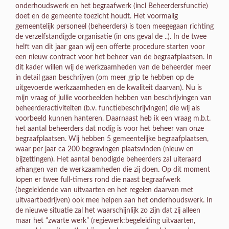
onderhoudswerk en het begraafwerk (incl Beheerdersfunctie)
doet en de gemeente toezicht houdt. Het voormalig
gemeentelijk personeel (beheerders) is toen meegegaan richting
de verzelfstandigde organisatie (in ons geval de ..). In de twee
helft van dit jaar gaan wij een offerte procedure starten voor
een nieuw contract voor het beheer van de begraafplaatsen. In
dit kader willen wij de werkzaamheden van de beheerder meer
in detail gaan beschrijven (om meer grip te hebben op de
uitgevoerde werkzaamheden en de kwaliteit daarvan). Nu is
mijn vraag of jullie voorbeelden hebben van beschrijvingen van
beheerderactiviteiten (b.v. functiebeschrijvingen) die wij als
voorbeeld kunnen hanteren. Daarnaast heb ik een vraag m.b.t.
het aantal beheerders dat nodig is voor het beheer van onze
begraafplaatsen. Wij hebben 5 gemeentelijke begraafplaatsen,
waar per jaar ca 200 begravingen plaatsvinden (nieuw en
bijzettingen). Het aantal benodigde beheerders zal uiteraard
afhangen van de werkzaamheden die zij doen. Op dit moment
lopen er twee full-timers rond die naast begraafwerk
(begeleidende van uitvaarten en het regelen daarvan met
uitvaartbedrijven) ook mee helpen aan het onderhoudswerk. In
de nieuwe situatie zal het waarschijnlijk zo zijn dat zij alleen
maar het “zwarte werk” (regiewerk:begeleiding uitvaarten,