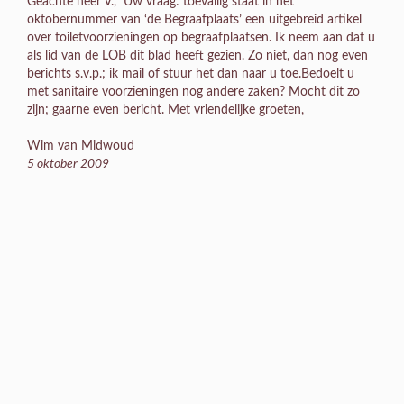
Geachte heer V., Uw vraag: toevallig staat in het
oktobernummer van ‘de Begraafplaats’ een uitgebreid artikel
over toiletvoorzieningen op begraafplaatsen. Ik neem aan dat u
als lid van de LOB dit blad heeft gezien. Zo niet, dan nog even
berichts s.v.p.; ik mail of stuur het dan naar u toe.Bedoelt u
met sanitaire voorzieningen nog andere zaken? Mocht dit zo
zijn; gaarne even bericht. Met vriendelijke groeten,
Wim van Midwoud
5 oktober 2009