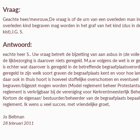
Vraag:
Geachte heer/mevrouw,De vraag is of de urn van een overleden man in he
overleden kind begraven mag worden in het graf van het kind (dus in de 
kist).J.G. S.
Antwoord:
eachte heer S.. Uw vraag betreft de bijzetting van aan asbus in (de volle
de lijkbezorging is daarover niets geregeld. M.a.w volgens de wet is er
is echter wat daarover is geregeld in de betreffende begraafplaatsveror
geregeld te zijn welk soort graven de begraafplaats kent en voor hoe 
daar ook in thuis hoort is hoeveel stoffelijke overschotten en eventueel
begraven/bijgezet mogen worden (Model reglement beheer Protestantse be
reglement is verkrijgbaar bij de vereniging voor Kerkrentmeesterlijk Beh
Kortom de eigenaar/ bestuurder/beheerder van de begraafplaats bepaalt d
reglement. Ik wens u veel succes. met vriendelijke groet,
Jo Beltman
28 februari 2011