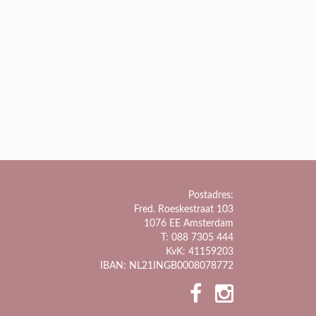
Postadres:
Fred. Roeskestraat 103
1076 EE Amsterdam
T: 088 7305 444
KvK: 41159203
IBAN: NL21INGB0008078772