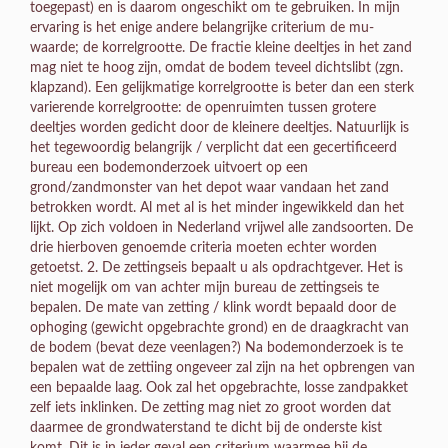
toegepast) en is daarom ongeschikt om te gebruiken. In mijn
ervaring is het enige andere belangrijke criterium de mu-
waarde; de korrelgrootte. De fractie kleine deeltjes in het zand
mag niet te hoog zijn, omdat de bodem teveel dichtslibt (zgn.
klapzand). Een gelijkmatige korrelgrootte is beter dan een sterk
varierende korrelgrootte: de openruimten tussen grotere
deeltjes worden gedicht door de kleinere deeltjes. Natuurlijk is
het tegewoordig belangrijk / verplicht dat een gecertificeerd
bureau een bodemonderzoek uitvoert op een
grond/zandmonster van het depot waar vandaan het zand
betrokken wordt. Al met al is het minder ingewikkeld dan het
lijkt. Op zich voldoen in Nederland vrijwel alle zandsoorten. De
drie hierboven genoemde criteria moeten echter worden
getoetst. 2. De zettingseis bepaalt u als opdrachtgever. Het is
niet mogelijk om van achter mijn bureau de zettingseis te
bepalen. De mate van zetting / klink wordt bepaald door de
ophoging (gewicht opgebrachte grond) en de draagkracht van
de bodem (bevat deze veenlagen?) Na bodemonderzoek is te
bepalen wat de zettiing ongeveer zal zijn na het opbrengen van
een bepaalde laag. Ook zal het opgebrachte, losse zandpakket
zelf iets inklinken. De zetting mag niet zo groot worden dat
daarmee de grondwaterstand te dicht bij de onderste kist
komt. Dit is in ieder geval een criterium waarmee bij de