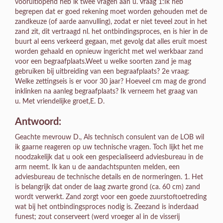
vooruitlopend heb ik twee vragen aan u. Vraag 1:Ik heb
begrepen dat er goed rekening moet worden gehouden met de
zandkeuze (of aarde aanvulling), zodat er niet teveel zout in het
zand zit, dit vertraagd nl. het ontbindingsproces, en is hier in de
buurt al eens verkeerd gegaan, met gevolg dat alles eruit moest
worden gehaald en opnieuw ingericht met wel werkbaar zand
voor een begraafplaats.Weet u welke soorten zand je mag
gebruiken bij uitbreiding van een begraafplaats? 2e vraag:
Welke zettingseis is er voor 30 jaar? Hoeveel cm mag de grond
inklinken na aanleg begraafplaats? Ik verneem het graag van
u. Met vriendelijke groet,E. D.
Antwoord:
Geachte mevrouw D., Als technisch consulent van de LOB wil
ik gaarne reageren op uw technische vragen. Toch lijkt het me
noodzakelijk dat u ook een gespecialiseerd adviesbureau in de
arm neemt. Ik kan u de aandachtspunten melden, een
adviesbureau de technische details en de normeringen. 1. Het
is belangrijk dat onder de laag zwarte grond (ca. 60 cm) zand
wordt verwerkt. Zand zorgt voor een goede zuurstoftoetreding
wat bij het ontbindingsproces nodig is. Zeezand is inderdaad
funest; zout conserveert (werd vroeger al in de visserij