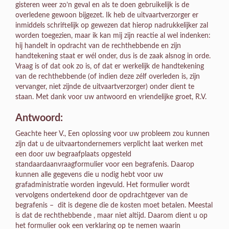
gisteren weer zo’n geval en als te doen gebruikelijk is de
overledene gewoon bijgezet. Ik heb de uitvaartverzorger er
inmiddels schriftelijk op gewezen dat hierop nadrukkelijker zal
worden toegezien, maar ik kan mij zijn reactie al wel indenken:
hij handelt in opdracht van de rechthebbende en zijn
handtekening staat er wél onder, dus is de zaak alsnog in orde.
Vraag is of dat ook zo is, of dat er werkelijk de handtekening
van de rechthebbende (of indien deze zélf overleden is, zijn
vervanger, niet zijnde de uitvaartverzorger) onder dient te
staan. Met dank voor uw antwoord en vriendelijke groet, R.V.
Antwoord:
Geachte heer V., Een oplossing voor uw probleem zou kunnen
zijn dat u de uitvaartondernemers verplicht laat werken met
een door uw begraafplaats opgesteld
standaardaanvraagformulier voor een begrafenis. Daarop
kunnen alle gegevens die u nodig hebt voor uw
grafadministratie worden ingevuld. Het formulier wordt
vervolgens ondertekend door de opdrachtgever van de
begrafenis – dit is degene die de kosten moet betalen. Meestal
is dat de rechthebbende , maar niet altijd. Daarom dient u op
het formulier ook een verklaring op te nemen waarin