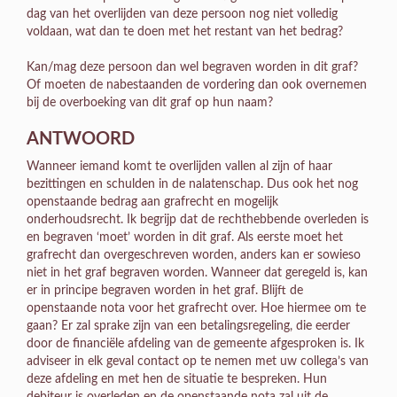
dag van het overlijden van deze persoon nog niet volledig
voldaan, wat dan te doen met het restant van het bedrag?
Kan/mag deze persoon dan wel begraven worden in dit graf?
Of moeten de nabestaanden de vordering dan ook overnemen
bij de overboeking van dit graf op hun naam?
ANTWOORD
Wanneer iemand komt te overlijden vallen al zijn of haar
bezittingen en schulden in de nalatenschap. Dus ook het nog
openstaande bedrag aan grafrecht en mogelijk
onderhoudsrecht. Ik begrijp dat de rechthebbende overleden is
en begraven ‘moet’ worden in dit graf. Als eerste moet het
grafrecht dan overgeschreven worden, anders kan er sowieso
niet in het graf begraven worden. Wanneer dat geregeld is, kan
er in principe begraven worden in het graf. Blijft de
openstaande nota voor het grafrecht over. Hoe hiermee om te
gaan? Er zal sprake zijn van een betalingsregeling, die eerder
door de financiële afdeling van de gemeente afgesproken is. Ik
adviseer in elk geval contact op te nemen met uw collega’s van
deze afdeling en met hen de situatie te bespreken. Hun
debiteur is overleden en de openstaande nota zal uit de