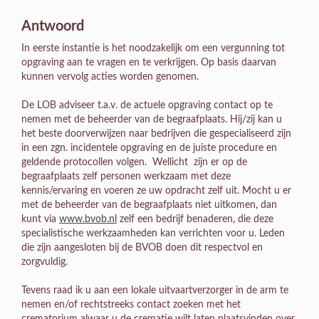
Antwoord
In eerste instantie is het noodzakelijk om een vergunning tot
opgraving aan te vragen en te verkrijgen. Op basis daarvan
kunnen vervolg acties worden genomen.
De LOB adviseer t.a.v. de actuele opgraving contact op te
nemen met de beheerder van de begraafplaats. Hij/zij kan u
het beste doorverwijzen naar bedrijven die gespecialiseerd zijn
in een zgn. incidentele opgraving en de juiste procedure en
geldende protocollen volgen. Wellicht zijn er op de
begraafplaats zelf personen werkzaam met deze
kennis/ervaring en voeren ze uw opdracht zelf uit. Mocht u er
met de beheerder van de begraafplaats niet uitkomen, dan
kunt via
www.bvob.nl
zelf een bedrijf benaderen, die deze
specialistische werkzaamheden kan verrichten voor u. Leden
die zijn aangesloten bij de BVOB doen dit respectvol en
zorgvuldig.
Tevens raad ik u aan een lokale uitvaartverzorger in de arm te
nemen en/of rechtstreeks contact zoeken met het
crematorium alwaar u de crematie wilt laten plaatsvinden over