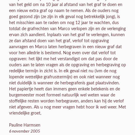
van het geld om na 10 jaar al afstand van het graf te doen en
een nieuw extra graf op naam te nemen. Als de ouders nog
goed gezond zijn (ze zijn in elk geval nog betrekkelijk jong), is
het misschien aan te raden om nog 12 jaar te wachten, dus
totdat de grafrechten van Marco verlopen zijn en de verlenging
ervan zich aandient. Inplaats van het graf te verlengen, kunnen
ze dan afstand doen van het graf, verlof tot opgraving
aanvragen en Marco laten herbegraven in een nieuw graf dat
voor hen alledrie is bestemd. Nog even over dat verlof tot
opgraven: het lijkt me het verstandigst om dat pas door de
ouders aan te laten vragen als de opgraving en herbegraving op
redelijke termijn in zicht is. In elk geval niet nu (ivm de nog
lopende wettelijke grafrusttermijn) en ook niet wanneer nog
niet duidelijk is wanneer de herbegrafenis gaat plaatsvinden.
Het papiertje heeft dan immers geen enkele betekenis en de
burgemeester moet formeel natuurlijk wel weten waar de
stoffelijke resten worden herbegraven, anders kan hij de verlof
niet afgeven. Als u nog meer vragen hebt hoor ik wel weer. Met
vriendelijke groet,
Pauline Harmsen
6 november 2005