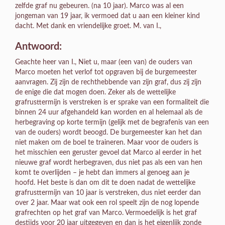
zelfde graf nu gebeuren. (na 10 jaar). Marco was al een
jongeman van 19 jaar, ik vermoed dat u aan een kleiner kind
dacht. Met dank en vriendelijke groet. M. van I.,
Antwoord:
Geachte heer van I., Niet u, maar (een van) de ouders van
Marco moeten het verlof tot opgraven bij de burgemeester
aanvragen. Zij zijn de rechthebbende van zijn graf, dus zij zijn
de enige die dat mogen doen. Zeker als de wettelijke
grafrusttermijn is verstreken is er sprake van een formaliteit die
binnen 24 uur afgehandeld kan worden en al helemaal als de
herbegraving op korte termijn (gelijk met de begrafenis van een
van de ouders) wordt beoogd. De burgemeester kan het dan
niet maken om de boel te traineren. Maar voor de ouders is
het misschien een geruster gevoel dat Marco al eerder in het
nieuwe graf wordt herbegraven, dus niet pas als een van hen
komt te overlijden – je hebt dan immers al genoeg aan je
hoofd. Het beste is dan om dit te doen nadat de wettelijke
grafrusttermijn van 10 jaar is verstreken, dus niet eerder dan
over 2 jaar. Maar wat ook een rol speelt zijn de nog lopende
grafrechten op het graf van Marco. Vermoedelijk is het graf
destijds voor 20 jaar uitgegeven en dan is het eigenlijk zonde