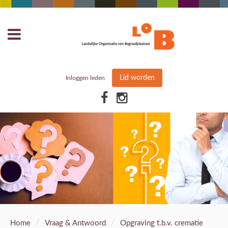
Lid worden
Inloggen leden
/
/
Home
Vraag & Antwoord
Opgraving t.b.v. crematie