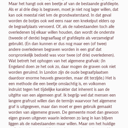
Maar het hangt ook een beetje af van de bestaande grafdiepte.
Als er al drie diep is begraven, moet je niet nog lager willen, dat
kan ook meestal niet ivm de grondwaterstand. In dat geval
worden de botjes ook wel eens naar een knekelput elders op
de begraafplaats vervoerd. Of, als de nabestaanden toch alle
overledenen bij elkaar willen houden, dan wordt de onderste
(tweede of derde) begraaflaag of grafdiepte als verzamelgraf
gebruikt. (En dan kunnen er dus nog maar een (of twee)
andere overledenen begraven worden in een graf dat
oorspronkelijk bedoeld was voor twee (of drie) overledenen).
Wat betreft het ophogen van het algemene grafvak: (In
Engeland doen ze het ook zo, daar mogen de graven ook niet
worden geruimd. In London zijn de oude begraafplaatsen
daardoor enorme heuvels geworden, maar dit terzijde.) Het is
een methode die een beetje omslachtig is, en volkomen
indruist tegen het tijdelijke karakter dat inherent is aan de
uitgifte van een algemeen graf. Ik begrijp wel dat mensen een
langere grafrust willen dan de termijn waarvoor het algemene
graf is uitgegeven, maar dan moet er geen gebruik gemaakt
worden van algemene graven. De gemeente moet dan gewoon
eigen graven uitgeven waarin iedereen zo lang in kan blijven
liggen als de nabestaanden maar willen. Maar om het huidige