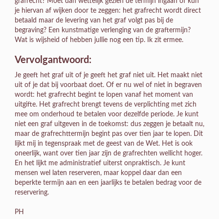
grafrecht? Moet dan wettelijk gezien de termijn ingaan of kun
je hiervan af wijken door te zeggen: het grafrecht wordt direct
betaald maar de levering van het graf volgt pas bij de
begraving? Een kunstmatige verlenging van de graftermijn?
Wat is wijsheid of hebben jullie nog een tip. Ik zit ermee.
Vervolgantwoord:
Je geeft het graf uit of je geeft het graf niet uit. Het maakt niet
uit of je dat bij voorbaat doet. Of er nu wel of niet in begraven
wordt: het grafrecht begint te lopen vanaf het moment van
uitgifte. Het grafrecht brengt tevens de verplichting met zich
mee om onderhoud te betalen voor dezelfde periode. Je kunt
niet een graf uitgeven in de toekomst: dus zeggen je betaalt nu,
maar de grafrechttermijn begint pas over tien jaar te lopen. Dit
lijkt mij in tegenspraak met de geest van de Wet. Het is ook
oneerlijk, want over tien jaar zijn de grafrechten wellicht hoger.
En het lijkt me administratief uiterst onpraktisch. Je kunt
mensen wel laten reserveren, maar koppel daar dan een
beperkte termijn aan en een jaarlijks te betalen bedrag voor de
reservering.
PH