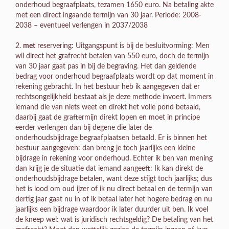
onderhoud begraafplaats, tezamen 1650 euro. Na betaling akte
met een direct ingaande termijn van 30 jaar. Periode: 2008-
2038 – eventueel verlengen in 2037/2038
2.
met
reservering: Uitgangspunt is bij de besluitvorming: Men
wil direct het grafrecht betalen van 550 euro, doch de termijn
van 30 jaar gaat pas in bij de begraving. Het dan geldende
bedrag voor onderhoud begraafplaats wordt op dat moment in
rekening gebracht. In het bestuur heb ik aangegeven dat er
rechtsongelijkheid bestaat als je deze methode invoert. Immers
iemand die van niets weet en direkt het volle pond betaald,
daarbij gaat de graftermijn direkt lopen en moet in principe
eerder verlengen dan bij degene die later de
onderhoudsbijdrage begraafplaatsen betaald. Er is binnen het
bestuur aangegeven: dan breng je toch jaarlijks een kleine
bijdrage in rekening voor onderhoud. Echter ik ben van mening
dan krijg je de situatie dat iemand aangeeft: Ik kan direkt de
onderhoudsbijdrage betalen, want deze stijgt toch jaarlijks; dus
het is lood om oud ijzer of ik nu direct betaal en de termijn van
dertig jaar gaat nu in of ik betaal later het hogere bedrag en nu
jaarlijks een bijdrage waardoor ik later duurder uit ben. Ik voel
de kneep wel: wat is juridisch rechtsgeldig? De betaling van het