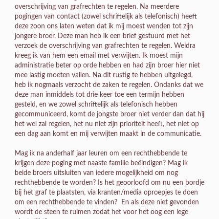
overschrijving van grafrechten te regelen. Na meerdere
pogingen van contact (zowel schriftelijk als telefonisch) heeft
deze zoon ons laten weten dat ik mij moest wenden tot zijn
jongere broer. Deze man heb ik een brief gestuurd met het
verzoek de overschrijving van grafrechten te regelen. Weldra
kreeg ik van hem een email met verwijten. Ik moest mijn
administratie beter op orde hebben en had zijn broer hier niet
mee lastig moeten vallen. Na dit rustig te hebben uitgelegd,
heb ik nogmaals verzocht de zaken te regelen. Ondanks dat we
deze man inmiddels tot drie keer toe een termijn hebben
gesteld, en we zowel schriftelijk als telefonisch hebben
gecommuniceerd, komt de jongste broer niet verder dan dat hij
het wel zal regelen, het nu niet zijn prioriteit heeft, het niet op
een dag aan komt en mij verwijten maakt in de communicatie.
Mag ik na anderhalf jaar leuren om een rechthebbende te
krijgen deze poging met naaste familie beëindigen? Mag ik
beide broers uitsluiten van iedere mogelijkheid om nog
rechthebbende te worden? Is het geoorloofd om nu een bordje
bij het graf te plaatsten, via kranten/media oproepjes te doen
om een rechthebbende te vinden? En als deze niet gevonden
wordt de steen te ruimen zodat het voor het oog een lege