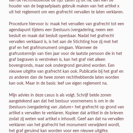
van de rechthebbende de tijd. Laten zij dit na, dan kan de
houder van de begraafplaats gebruik maken van het artikel x
uit het reglement om een grafrecht vervallen te laten verklaren.
Procedure hiervoor is: maak het vervallen van grafrecht tot een
agendapunt tijdens een (bestuurs-)vergadering, neem een
besluit en maak dat besluit openbaar. Nadat het grafrecht
vervallen verklaard is, is het aan de Stichting hoe zij met het
graf en het grafmonument omgaan. Wanneer de
grafrusttermijn van tien jaar voor de laatste persoon die in het
graf begraven is verstreken is, kan het graf niet alleen
bovengronds, maar ook ondergrond geruimd worden. Een
nieuwe uitgifte van grafrecht kan ook. Publicatie bij het graf en
zo anderen dan de twee zonen rechthebbende laten worden
kan ook. Maar in de basis: leef uw eigen reglement na.
Mijn advies in deze casus is als volgt. Schrijf beide zonen
aangetekend aan dat het bestuur voornemens is om in de
(bestuurs-)vergadering van ,datum> het grafrecht op grond van
artikel x vervallen te verklaren. Kopieer dat artikel in de brieven
zodat zij weten wat artikel x inhoudt. Geef aan dat na vervallen
verklaren van het grafrecht het monument verwijderd wordt,
het graf geruimd kan worden voor een nieuwe uitgifte.