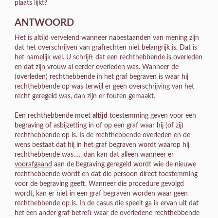
plaats lijkt?
ANTWOORD
Het is altijd vervelend wanneer nabestaanden van mening zijn
dat het overschrijven van grafrechten niet belangrijk is. Dat is
het namelijk wel. U schrijft dat een rechthebbende is overleden
en dat zijn vrouw al eerder overleden was. Wanneer de
(overleden) rechthebbende in het graf begraven is waar hij
rechthebbende op was terwijl er geen overschrijving van het
recht geregeld was, dan zijn er fouten gemaakt.
Een rechthebbende moet
altijd
toestemming geven voor een
begraving of asbijzetting in of op een graf waar hij (of zij)
rechthebbende op is. Is de rechthebbende overleden en de
wens bestaat dat hij in het graf begraven wordt waarop hij
rechthebbende was….. dan kan dat alleen wanneer er
voorafgaand
aan de begraving geregeld wordt wie de nieuwe
rechthebbende wordt en dat die persoon direct toestemming
voor de begraving geeft. Wanneer die procedure gevolgd
wordt, kan er niet in een graf begraven worden waar geen
rechthebbende op is. In de casus die speelt ga ik ervan uit dat
het een ander graf betreft waar de overledene rechthebbende