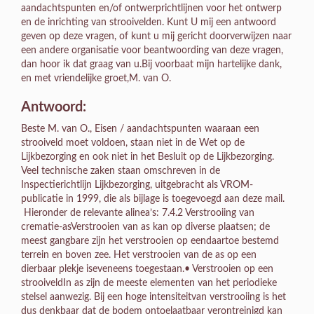
aandachtspunten en/of ontwerprichtlijnen voor het ontwerp
en de inrichting van strooivelden. Kunt U mij een antwoord
geven op deze vragen, of kunt u mij gericht doorverwijzen naar
een andere organisatie voor beantwoording van deze vragen,
dan hoor ik dat graag van u.Bij voorbaat mijn hartelijke dank,
en met vriendelijke groet,M. van O.
Antwoord:
Beste M. van O., Eisen / aandachtspunten waaraan een
strooiveld moet voldoen, staan niet in de Wet op de
Lijkbezorging en ook niet in het Besluit op de Lijkbezorging.
Veel technische zaken staan omschreven in de
Inspectierichtlijn Lijkbezorging, uitgebracht als VROM-
publicatie in 1999, die als bijlage is toegevoegd aan deze mail.
Hieronder de relevante alinea’s: 7.4.2 Verstrooiing van
crematie-asVerstrooien van as kan op diverse plaatsen; de
meest gangbare zijn het verstrooien op eendaartoe bestemd
terrein en boven zee. Het verstrooien van de as op een
dierbaar plekje iseveneens toegestaan.• Verstrooien op een
strooiveldIn as zijn de meeste elementen van het periodieke
stelsel aanwezig. Bij een hoge intensiteitvan verstrooiing is het
dus denkbaar dat de bodem ontoelaatbaar verontreinigd kan