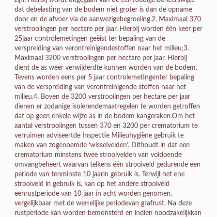
dat debelasting van de bodem niet groter is dan de opname
door en de afvoer via de aanwezigebegroeiing.2. Maximaal 370
verstrooiingen per hectare per jaar. Hierbij worden één keer per
25jaar controlemetingen geëist ter bepaling van de
verspreiding van verontreinigendestoffen naar het milieu;3.
Maximaal 3200 verstrooiingen per hectare per jaar. Hierbij
dient de as weer verwijderdte kunnen worden van de bodem.
Tevens worden eens per 5 jaar controlemetingenter bepaling
van de verspreiding van verontreinigende stoffen naar het
milieu.4. Boven de 3200 verstrooiingen per hectare per jaar
dienen er zodanige isolerendemaatregelen te worden getroffen
dat op geen enkele wijze as in de bodem kangeraken.Om het
aantal verstrooiingen tussen 370 en 3200 per crematorium te
verruimen adviseertde Inspectie Milieuhygiëne gebruik te
maken van zogenoemde ‘wisselvelden’. Dithoudt in dat een
crematorium minstens twee strooivelden van voldoende
omvangbeheert waarvan telkens één strooiveld gedurende een
periode van tenminste 10 jaarin gebruik is. Terwijl het ene
strooiveld in gebruik is, kan op het andere strooiveld
eenrustperiode van 10 jaar in acht worden genomen,
vergelijkbaar met de wettelijke periodevan grafrust. Na deze
rustperiode kan worden bemonsterd en indien noodzakelijkkan