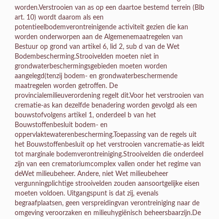
worden.Verstrooien van as op een daartoe bestemd terrein (Blb
art. 10) wordt daarom als een
potentieelbodemverontreinigende activiteit gezien die kan
worden onderworpen aan de Algemenemaatregelen van
Bestuur op grond van artikel 6, lid 2, sub d van de Wet
Bodembescherming.Strooivelden moeten niet in
grondwaterbeschermingsgebieden moeten worden
aangelegd(tenzij bodem- en grondwaterbeschermende
maatregelen worden getroffen. De
provincialemilieuverordening regelt dit.Voor het verstrooien van
crematie-as kan dezelfde benadering worden gevolgd als een
bouwstofvolgens artikel 1, onderdeel b van het
Bouwstoffenbesluit bodem- en
oppervlaktewaterenbescherming.Toepassing van de regels uit
het Bouwstoffenbesluit op het verstrooien vancrematie-as leidt
tot marginale bodemverontreiniging.Strooivelden die onderdeel
zijn van een crematoriumcomplex vallen onder het regime van
deWet milieubeheer. Andere, niet Wet milieubeheer
vergunningplichtige strooivelden zouden aansoortgelijke eisen
moeten voldoen. Uitgangspunt is dat zij, evenals
begraafplaatsen, geen verspreidingvan verontreiniging naar de
omgeving veroorzaken en milieuhygiënisch beheersbaarzijn.De