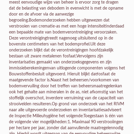
meest eenvoudige wijze van beheer is ervoor zorg te dragen
dat de belasting van debodem in evenwicht is met de opname
door en de afvoer via de aanwezige
begroeiing.Bodemonderzoeken hebben uitgewezen dat
verstrooien van crematie-as met een hoge intensiteitinderdaad
een bepaalde mate van bodemverontreiniging veroorzaken.
Deze verontreinigingtreedt nagenoeg uitsluitend op in de
bovenste centimeters van het bodemprofiel.Uit deze
onderzoeken blijkt dat de verontreinigingen hoofdzakelijk
bestaan uit zware metalenen fosfaat.Vervolgens zijn
inventarisaties gemaakt van onderzoeksgegevens en zijn
immissieberekeningenvan uitlogende componenten volgens het
Bouwstoffenbesluit uitgevoerd. Hieruit blijkt datfosfaat de
maatgevende factor is.Naast het beheersen/voorkomen van
bodemvervuiling door het treffen van beheersmaatregelenkan
ook het gehalte aan mineralen in de as, niet afkomstig van het
stoffelijk overschot, inverdere verruiming van de capaciteit van
strooivelden resulteren.Op grond van onderzoek van het RIVM
naar alle uitgevoerde onderzoeken en inventarisatiesadviseert
de Inspectie Milieuhygiëne het volgende:Toegestaan is één van
de volgende vier mogelijkheden:1. Maximaal 90 verstrooiingen
per hectare per jaar, zonder dat aanvullende maatregelennodig
zijn. Hierbij wordt uitgegaan van de eenvoudige beheerswijze