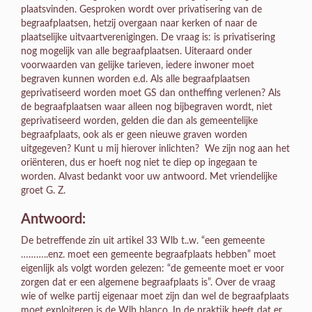
plaatsvinden. Gesproken wordt over privatisering van de
begraafplaatsen, hetzij overgaan naar kerken of naar de
plaatselijke uitvaartverenigingen. De vraag is: is privatisering
nog mogelijk van alle begraafplaatsen. Uiteraard onder
voorwaarden van gelijke tarieven, iedere inwoner moet
begraven kunnen worden e.d. Als alle begraafplaatsen
geprivatiseerd worden moet GS dan ontheffing verlenen? Als
de begraafplaatsen waar alleen nog bijbegraven wordt, niet
geprivatiseerd worden, gelden die dan als gemeentelijke
begraafplaats, ook als er geen nieuwe graven worden
uitgegeven? Kunt u mij hierover inlichten? We zijn nog aan het
oriënteren, dus er hoeft nog niet te diep op ingegaan te
worden. Alvast bedankt voor uw antwoord. Met vriendelijke
groet G. Z.
Antwoord:
De betreffende zin uit artikel 33 Wlb t..w. “een gemeente
………..enz. moet een gemeente begraafplaats hebben” moet
eigenlijk als volgt worden gelezen: “de gemeente moet er voor
zorgen dat er een algemene begraafplaats is”. Over de vraag
wie of welke partij eigenaar moet zijn dan wel de begraafplaats
moet exploiteren is de Wlb blanco. In de praktijk heeft dat er