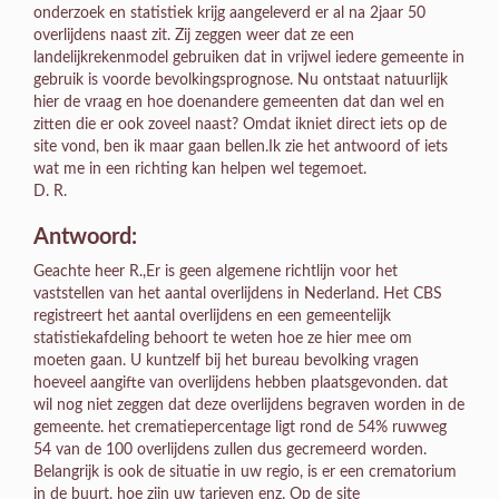
onderzoek en statistiek krijg aangeleverd er al na 2jaar 50
overlijdens naast zit. Zij zeggen weer dat ze een
landelijkrekenmodel gebruiken dat in vrijwel iedere gemeente in
gebruik is voorde bevolkingsprognose. Nu ontstaat natuurlijk
hier de vraag en hoe doenandere gemeenten dat dan wel en
zitten die er ook zoveel naast? Omdat ikniet direct iets op de
site vond, ben ik maar gaan bellen.Ik zie het antwoord of iets
wat me in een richting kan helpen wel tegemoet.
D. R.
Antwoord:
Geachte heer R.,Er is geen algemene richtlijn voor het
vaststellen van het aantal overlijdens in Nederland. Het CBS
registreert het aantal overlijdens en een gemeentelijk
statistiekafdeling behoort te weten hoe ze hier mee om
moeten gaan. U kuntzelf bij het bureau bevolking vragen
hoeveel aangifte van overlijdens hebben plaatsgevonden. dat
wil nog niet zeggen dat deze overlijdens begraven worden in de
gemeente. het crematiepercentage ligt rond de 54% ruwweg
54 van de 100 overlijdens zullen dus gecremeerd worden.
Belangrijk is ook de situatie in uw regio, is er een crematorium
in de buurt, hoe zijn uw tarieven enz. Op de site