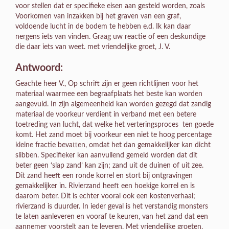
voor stellen dat er specifieke eisen aan gesteld worden, zoals
Voorkomen van inzakken bij het graven van een graf,
voldoende lucht in de bodem te hebben e.d. Ik kan daar
nergens iets van vinden. Graag uw reactie of een deskundige
die daar iets van weet. met vriendelijke groet, J. V.
Antwoord:
Geachte heer V., Op schrift zijn er geen richtlijnen voor het
materiaal waarmee een begraafplaats het beste kan worden
aangevuld. In zijn algemeenheid kan worden gezegd dat zandig
materiaal de voorkeur verdient in verband met een betere
toetreding van lucht, dat welke het verteringsproces ten goede
komt. Het zand moet bij voorkeur een niet te hoog percentage
kleine fractie bevatten, omdat het dan gemakkelijker kan dicht
slibben. Specifieker kan aanvullend gemeld worden dat dit
beter geen ‘slap zand’ kan zijn; zand uit de duinen of uit zee.
Dit zand heeft een ronde korrel en stort bij ontgravingen
gemakkelijker in. Rivierzand heeft een hoekige korrel en is
daarom beter. Dit is echter vooral ook een kostenverhaal;
rivierzand is duurder. In ieder geval is het verstandig monsters
te laten aanleveren en vooraf te keuren, van het zand dat een
aannemer voorstelt aan te leveren. Met vriendelijke groeten,