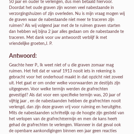
50 jaar en ouder te verlengen, dus men betaald hiervoor.
Doordat het oude graven zijn wonen veel nabestaande in
verzorgingshuizen of zijn overleden. Nu is mijn vraag mogen wij
de graven waar de nabestaande niet meer te traceren zijn
ruimen? Als wij volgend jaar met de te ruimen graven starten
dan hebben wij bijna 2 jaar alles gedaan om de nabestaande te
traceren. Met dank voor uw antwoordt verblijf ik met
vriendelijke groeten,J. P.
Antwoord:
Geachte heer P., Ik weet niet of u die graven zomaar mag
ruimen. Het feit dat er vanaf 1913 nooit iets in rekening is
gebracht voor het onderhoud maakt in dat opzicht niet zoveel
uit. Het gaat er om onder welke voorwaarden ze destijds zijn
uitgegeven. Voor welke termijn werden de grafrechten
gevestigd? Als dat voor een specifieke termijn was, 20 jaar of
vijftig jaar , en de nabestaanden hebben de grafrechten nooit
verlengd, dan zijn deze graven vrij voor ruiming en heruitgifte.
Mits de nabestaanden schriftelijk op de hoogte zijn gesteld van
het verlopen van de grafrechttermijn en men de kans heeft
gehad de grafrechten te verlengen. Wanneer in dat geval ook
de openbare aankondigingen binnen een jaar geen reacties