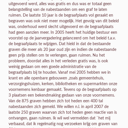
uitgevoerd werd, alles was gratis en dus was er totaal geen
belangstelling van de nabestaanden om een graf te laten
ruimen. De laatste 10 jaar is de begraafplaats vol geraakt en
begraven was ook niet meer mogelijk. Het gevolg van dit beleid
was, onderhoud werd slecht uitgevoerd en de begraafplaats
had geen aanzien meer. In 2005 heeft het huidige bestuur een
voorstel op de jaarvergadering gelanceerd om het beleid t.a.v.
de begraafplaats te wijzigen. Dat hield in dat de bestaande
graven die meer als 20 jaar oud zijn en indien de nabestaande
geen prijs stellen om te verlengen, gaan ruimen. Nu het
probleem, doordat alles in het verleden gratis was, is ook
weinig gedaan om een goede administratie van de
begraafplaats bij te houden. Vanaf mei 2005 hebben we in
krant en alle openbare gebouwen ,zoals gemeentehuis,
verzorgingshuizen, kerken, bibliotheken en supermarkten onze
voornemens kenbaar gemaakt. Tevens op de begraafplaats op
3 plaatsen een bekendmaking gedaan van onze voornemens.
Van de 875 graven hebben zich tot heden een 400 tal
nabestaanden zich gemeld. We willen n.l. in april 2007 de
laatste 250 graven waarvan zich tot heden geen reactie van is
ontvangen, gaan ruimen. Ik wil wel vermelden dat `het mij
verbaasd, dat ik regelmatig nog verzoeken krijg om graven van