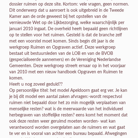
dossier ruimen op deze site. Kortom: vele vragen, geen normen.
Dit onderwerp dat u aanroert is ook uitgebreid in de Tweede
Kamer aan de orde geweest bij het opstellen van de
vernieuwde Wet op de Lijkbezorging, welke waarschijnlijk per
januari 2010 ingaat. De overheid heeft bepaald geen richtlijnen
op te stellen voor het ruimen. Gesteld is dat de branche zelf
met een voorstel moet komen. Sinds begin dit jaar is de
werkgroep Ruimen en Opgraven actief. Deze werkgroep
bestaat uit bestuursleden van de LOB en van de BVOB
(gespecialiseerde aannemers) en de Vereniging Nederlandse
Gemeenten. Deze werkgroep streeft ernaar op in het voorjaar
van 2010 met een nieuw handboek Opgraven en Ruimen te
komen.
Heeft u nog zoveel geduld??
Op persoonlijke titel: het model Apeldoorn gaat erg ver. Je kan
je bij dit model een aantal zaken afvragen:-wordt respectvol
ruimen niet bepaald door het zo min mogelijk verplaatsen van
menselijke resten? wat is de meerwaarde van het individueel
herbegraven van stoffelijke resten? eens komt het moment dat
ook deze resten weer geruimd moeten worden- wat kan
verantwoord worden overgelaten aan de ruimers en wat gaat
te ver en is vooral van achter een bureau bepaald. Afwegingen