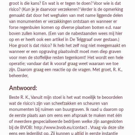
groot is die kans? En wat is er tegen te doen? Voor wie is dat
risico? (Kun je je daarvoor verzekeren? Verder is de opmerking
gemaakt dat door het weghalen van met name liggende delen
van monumenten er verzakkingen ontstaan en wanneer er
forse regenbuien komen op diverse plaatsen botten e.d. naar
boven zullen komen. (Een van de nabestaanden wees mij hier
op en er heeft ook een artikel in De Telggraaf over gestaan.)
Hoe groot is dat risico? Ik heb het zelf nog niet meegemaakt en
wanneer er een opgraving plaatsvindt moet men diep graven
voor men de stoffelijke resten tegenkomt! Het wordt een hele
operatie; vandaar dat ik vooraf graag weet waaraan we toe
zijn. Daarom graag een reactie op de vragen. Met groet, R. K.,
beheerder,
Antwoord:
Beste R. K., Vanuit mijn stoel is het wat moeilijk te beoordelen
wat de risico’s zijn van scheefzakken en scheuren van
monumenten bij ruimen van buurgraven. Ik raad u daarom op
de eerste plaats aan om eens een afspraak te maken met één
of meerdere gespecialiseerde bedrijven welke zijn aangesloten
bij de BVOB: http://www.bvob.eu/contact . Vraag via deze site
eens een ledenlijst op. Zij kunnen u altijd in eerste instantie