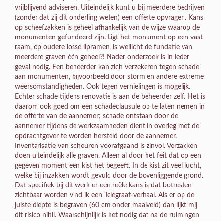
vrijblijvend adviseren. Uiteindelijk kunt u bij meerdere bedrijven
(zonder dat zij dit onderling weten) een offerte opvragen. Kans
op scheefzakken is geheel afhankelijk van de wijze waarop de
monumenten gefundeerd zijn. Ligt het monument op een vast
raam, op oudere losse lipramen, is wellicht de fundatie van
meerdere graven één geheel?! Nader onderzoek is in ieder
geval nodig. Een beheerder kan zich verzekeren tegen schade
aan monumenten, bijvoorbeeld door storm en andere extreme
weersomstandigheden. Ook tegen vernielingen is mogelijk.
Echter schade tijdens renovatie is aan de beheerder zelf. Het is
daarom ook goed om een schadeclausule op te laten nemen in
de offerte van de aannemer; schade ontstaan door de
aannemer tijdens de werkzaamheden dient in overleg met de
opdrachtgever te worden hersteld door de aannemer.
Inventarisatie van scheuren voorafgaand is zinvol. Verzakken
doen uiteindelijk alle graven. Alleen al door het feit dat op een
gegeven moment een kist het begeeft. In de kist zit veel lucht,
welke bij inzakken wordt gevuld door de bovenliggende grond.
Dat specifiek bij dit werk er een reële kans is dat botresten
zichtbaar worden vind ik een Telegraaf-verhaal. Als er op de
juiste diepte is begraven (60 cm onder maaiveld) dan lijkt mij
dit risico nihil. Waarschijnlijk is het nodig dat na de ruimingen